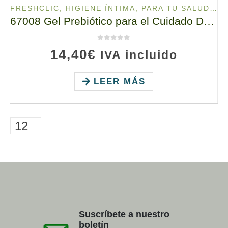
FRESHCLIC
,
HIGIENE ÍNTIMA
,
PARA TU SALUD
,
WO
67008 Gel Prebiótico para el Cuidado Delicado, TianDe, Freshclic, 300g, En armonía con el cuerpo
0
de 5
14,40
€
IVA incluido
LEER MÁS
Suscríbete a nuestro
boletín