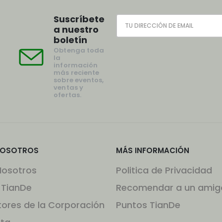
Suscríbete
a nuestro
boletín
Obtenga toda
la
información
más reciente
sobre eventos,
ventas y
ofertas.
NOSOTROS
MÁS INFORMACIÓN
Nosotros
Politica de Privacidad
 TianDe
Recomendar a un amig
tores de la Corporación
Puntos TianDe