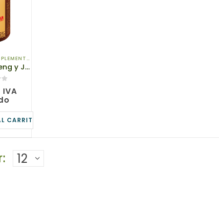
MENTOS DE DIETA
,
NOVEDADES
,
PARA EL CUERPO
,
PARA TU SALUD
135467, Ginseng y Jalea Real, Complemento alimenticio con edulcorante, TianDe , Weight: 50,1 g (30 capsules of 1670 mg)
€
IVA
ido
AL CARRITO
: