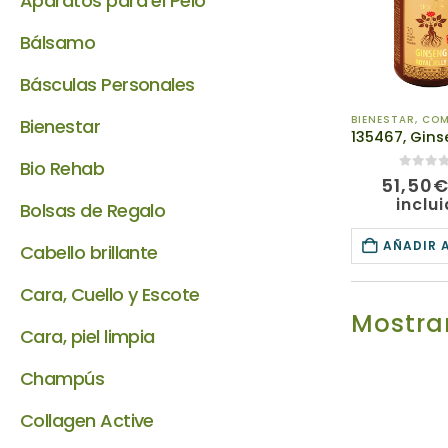
Aparatos para el Pelo
Bálsamo
Básculas Personales
BIENESTAR
,
COMPLE
Bienestar
Bio Rehab
0
de 5
51,50
inclu
Bolsas de Regalo
AÑADIR 
Cabello brillante
Cara, Cuello y Escote
Mostrar
Cara, piel limpia
Champús
Collagen Active