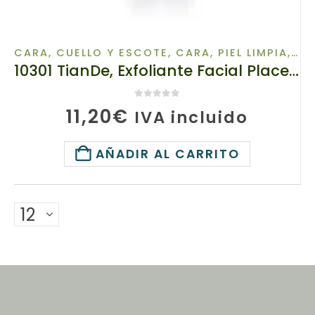
CARA, CUELLO Y ESCOTE
,
CARA, PIEL LIMPIA
,
SH
10301 TianDe, Exfoliante Facial Placenta Peeling , 80g, Limpieza, Nutrición, Tono, Hidratación
0
de 5
11,20
€
IVA incluido
AÑADIR AL CARRITO