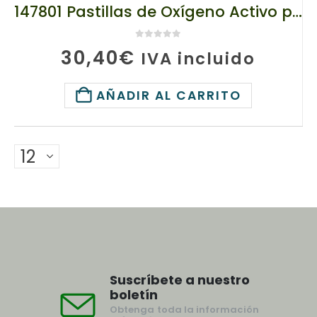
147801 Pastillas de Oxígeno Activo para Lavavajillas, Ecodeviva por TianDe, 35 x 8g, Platos impecablemente limpios
0
de 5
30,40
€
IVA incluido
AÑADIR AL CARRITO
Suscríbete a nuestro
boletín
Obtenga toda la información