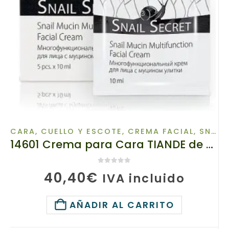
CARA, CUELLO Y ESCOTE
,
CREMA FACIAL
,
SNAIL SECRET
14601 Crema para Cara TIANDE de Mucina de Caracol, 5 ud x 10ml
0
de 5
40,40
€
IVA incluido
AÑADIR AL CARRITO