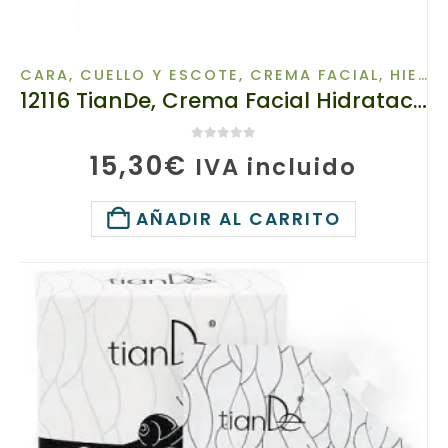
CARA, CUELLO Y ESCOTE
,
CREMA FACIAL
,
HIERBAS TIBETANAS
12116 TianDe, Crema Facial Hidratación Intensiva , 50 g, Fuerza de la Naturaleza
0
de 5
15,30
€
IVA incluido
AÑADIR AL CARRITO