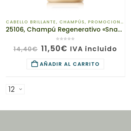
CABELLO BRILLANTE
,
CHAMPÚS
,
PROMOCIONES
,
25106, Champú Regenerativo «Snake Factor», TIANDE, 200ml, el Cabello menos Enredado
0
de 5
El
El
11,50
€
IVA incluido
14,40
€
precio
precio
original
actual
AÑADIR AL CARRITO
era:
es:
14,40€.
11,50€.