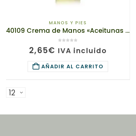
MANOS Y PIES
40109 Crema de Manos «Aceitunas del Sol», TianDe, 80g
0
de 5
2,65
€
IVA incluido
AÑADIR AL CARRITO