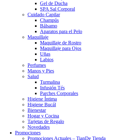
Gel de Ducha
SPA Sal Corporal
Cuidado Capilar
Champús
Bálsamo
Aparatos para el Pelo
Maquillaje
Maquillaje de Rostro
Maquillaje para Ojos
Uñas
Labios
Perfumes
Manos y Pies
Salud
Turmalina
Infusión Tés
Parches Corporales
Higiene Íntima
Higiene Bucál
Bienestar
Hogar y Cocina
Tarjetas de Regalo
Novedades
Promociones
Promociones Actuales – TianDe Tienda