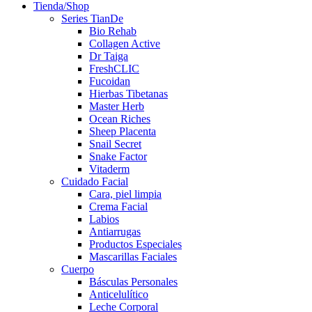
Tienda/Shop
Series TianDe
Bio Rehab
Collagen Active
Dr Taiga
FreshCLIC
Fucoidan
Hierbas Tibetanas
Master Herb
Ocean Riches
Sheep Placenta
Snail Secret
Snake Factor
Vitaderm
Cuidado Facial
Cara, piel limpia
Crema Facial
Labios
Antiarrugas
Productos Especiales
Mascarillas Faciales
Cuerpo
Básculas Personales
Anticelulítico
Leche Corporal