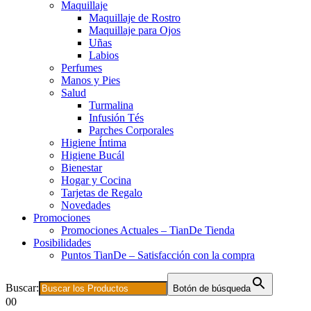
Maquillaje
Maquillaje de Rostro
Maquillaje para Ojos
Uñas
Labios
Perfumes
Manos y Pies
Salud
Turmalina
Infusión Tés
Parches Corporales
Higiene Íntima
Higiene Bucál
Bienestar
Hogar y Cocina
Tarjetas de Regalo
Novedades
Promociones
Promociones Actuales – TianDe Tienda
Posibilidades
Puntos TianDe – Satisfacción con la compra
Buscar:
Botón de búsqueda
0
0