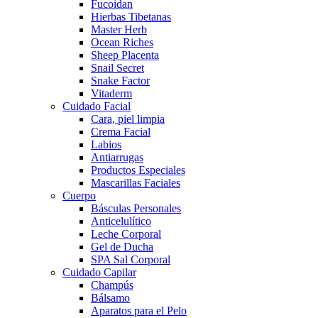
Fucoidan
Hierbas Tibetanas
Master Herb
Ocean Riches
Sheep Placenta
Snail Secret
Snake Factor
Vitaderm
Cuidado Facial
Cara, piel limpia
Crema Facial
Labios
Antiarrugas
Productos Especiales
Mascarillas Faciales
Cuerpo
Básculas Personales
Anticelulítico
Leche Corporal
Gel de Ducha
SPA Sal Corporal
Cuidado Capilar
Champús
Bálsamo
Aparatos para el Pelo