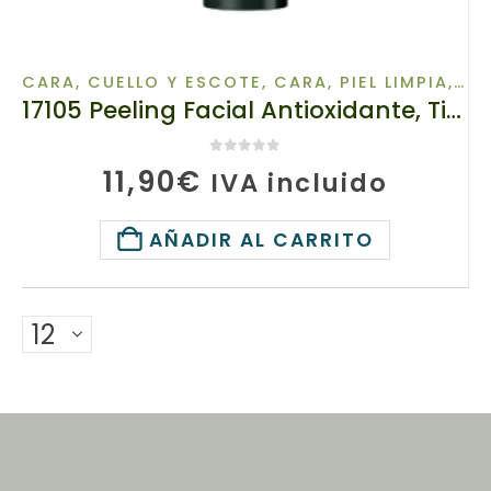
CARA, CUELLO Y ESCOTE
,
CARA, PIEL LIMPIA
,
HE
17105 Peeling Facial Antioxidante, TianDe, 120g, Limpieza profunda con ácidos de frutas
0
de 5
11,90
€
IVA incluido
AÑADIR AL CARRITO