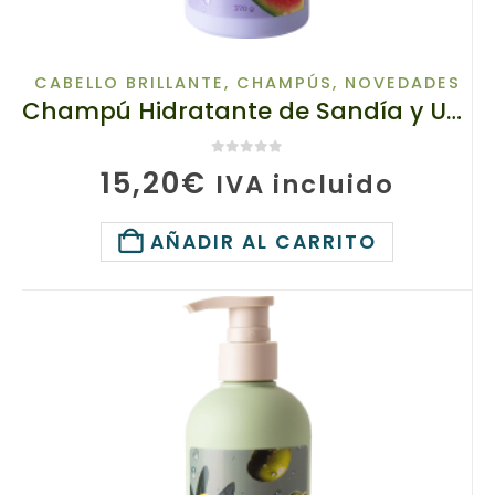
CABELLO BRILLANTE
,
CHAMPÚS
,
NOVEDADES
Champú Hidratante de Sandía y Uva, TianDe 20159-2, 370 g, Hidratación capilar intensiva
0
de 5
15,20
€
IVA incluido
AÑADIR AL CARRITO