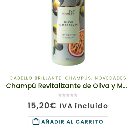
CABELLO BRILLANTE
,
CHAMPÚS
,
NOVEDADES
Champú Revitalizante de Oliva y Maracuyá, TianDe 20161-2, 370 g, Nutrición profunda y restauración capilar
0
de 5
15,20
€
IVA incluido
AÑADIR AL CARRITO