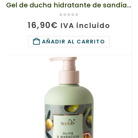
Gel de ducha hidratante de sandía y uva, TianDe 30160-2, 470 g, Cuidado hidratante con aceites esenciales
0
de 5
16,90
€
IVA incluido
AÑADIR AL CARRITO