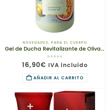
NOVEDADES
,
PARA EL CUERPO
Gel de Ducha Revitalizante de Oliva y Maracuyá, TianDe 30162-2, 470 g, Cuidado corporal jugoso y regenerador
0
de 5
16,90
€
IVA incluido
AÑADIR AL CARRITO