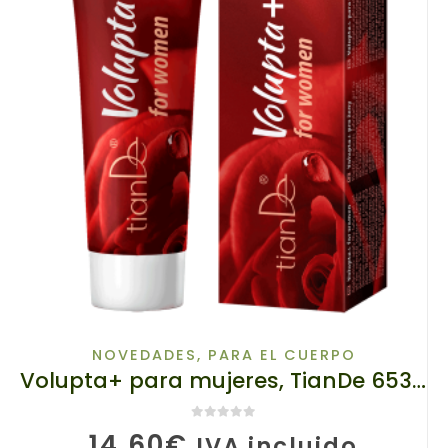
NOVEDADES
,
PARA EL CUERPO
Volupta+ para mujeres, TianDe 65301-2, Peso: 15 g, PLACER EN LA CAMA: ¡Despierta tu sensualidad!
0
de 5
14,60
€
IVA incluido