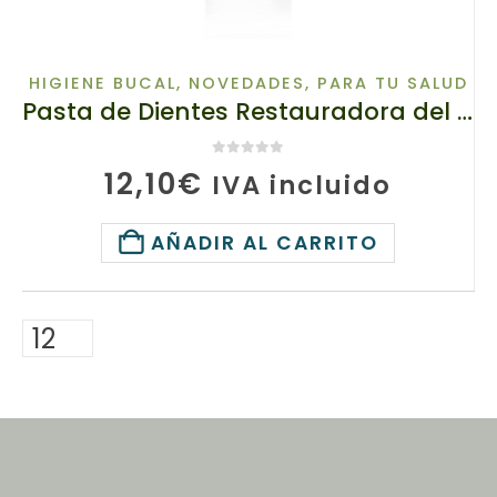
HIGIENE BUCAL
,
NOVEDADES
,
PARA TU SALUD
Pasta de Dientes Restauradora del Esmalte basada en Raíz de Escita, 65913-1 TianDe, 80 g, Remineralización natural
0
de 5
12,10
€
IVA incluido
AÑADIR AL CARRITO