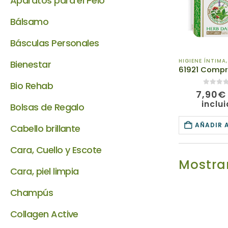
Aparatos para el Pelo
Bálsamo
Básculas Personales
HIGIENE ÍNTIMA
Bienestar
Bio Rehab
0
de 5
7,90
€
inclu
Bolsas de Regalo
AÑADIR 
Cabello brillante
Cara, Cuello y Escote
Mostrar
Cara, piel limpia
Champús
Collagen Active