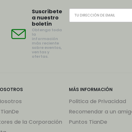
Suscríbete
a nuestro
boletín
Obtenga toda
la
información
más reciente
sobre eventos,
ventas y
ofertas.
NOSOTROS
MÁS INFORMACIÓN
Nosotros
Politica de Privacidad
 TianDe
Recomendar a un amig
tores de la Corporación
Puntos TianDe