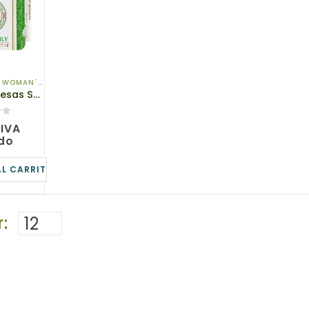
,
WOMAN´S HEALTH
61921 Compresas Sanitarias Para Mujeres a Base de Hierbas, Súper Delgadas, tianDe, 25Un.
IVA
ido
AL CARRITO
: