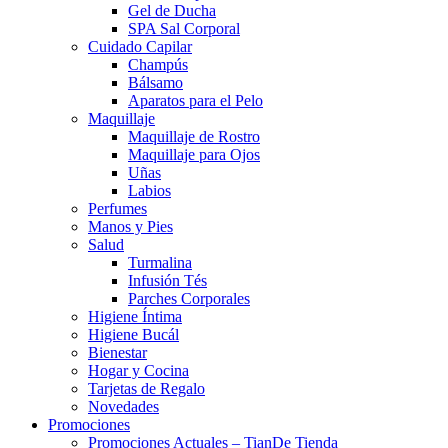
Gel de Ducha
SPA Sal Corporal
Cuidado Capilar
Champús
Bálsamo
Aparatos para el Pelo
Maquillaje
Maquillaje de Rostro
Maquillaje para Ojos
Uñas
Labios
Perfumes
Manos y Pies
Salud
Turmalina
Infusión Tés
Parches Corporales
Higiene Íntima
Higiene Bucál
Bienestar
Hogar y Cocina
Tarjetas de Regalo
Novedades
Promociones
Promociones Actuales – TianDe Tienda