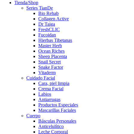
Tienda/Shop
Series TianDe
Bio Rehab
Collagen Active
Dr Taiga
FreshCLIC
Fucoidan
Hierbas Tibetanas
Master Herb
Ocean Riches
Sheep Placenta
Snail Secret
Snake Factor
Vitaderm
Cuidado Facial
Cara, piel limpia
Crema Facial
Labios
Antiarrugas
Productos Especiales
Mascarillas Faciales
Cuerpo
Básculas Personales
Anticelulítico
Leche Corporal