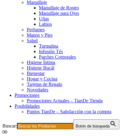
Maquillaje
Maquillaje de Rostro
Maquillaje para Ojos
Uñas
Labios
Perfumes
Manos y Pies
Salud
Turmalina
Infusión Tés
Parches Corporales
Higiene Íntima
Higiene Bucál
Bienestar
Hogar y Cocina
Tarjetas de Regalo
Novedades
Promociones
Promociones Actuales – TianDe Tienda
Posibilidades
Puntos TianDe – Satisfacción con la compra
Buscar:
Botón de búsqueda
0
0