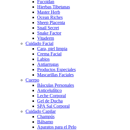
Fucoidan
Hierbas Tibetanas
Master Herb
Ocean Riches
Sheep Placenta
Snail Secret
Snake Factor
Vitaderm
Cuidado Facial
Cara, piel limpia
Crema Facial
Labios
Antiarrugas
Productos Especiales
Mascarillas Faciales
Cuerpo
Básculas Personales
Anticelulítico
Leche Corporal
Gel de Ducha
SPA Sal Corporal
Cuidado Capilar
Champús
Bálsamo
Aparatos para el Pelo