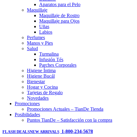
Aparatos para el Pelo
Maquillaje
Maquillaje de Rostro
Maquillaje para Ojos
Uñas
Labios
Perfumes
Manos y Pies
Salud
Turmalina
Infusión Tés
Parches Corporales
Higiene Íntima
Higiene Bucál
Bienestar
Hogar y Cocina
Tarjetas de Regalo
Novedades
Promociones
Promociones Actuales – TianDe Tienda
Posibilidades
Puntos TianDe – Satisfacción con la compra
1-800-234-5678
FLASH DEALS
NEW ARRIVALS