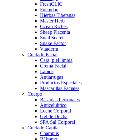
FreshCLIC
Fucoidan
Hierbas Tibetanas
Master Herb
Ocean Riches
Sheep Placenta
Snail Secret
Snake Factor
Vitaderm
Cuidado Facial
Cara, piel limpia
Crema Facial
Labios
Antiarrugas
Productos Especiales
Mascarillas Faciales
Cuerpo
Básculas Personales
Anticelulítico
Leche Corporal
Gel de Ducha
SPA Sal Corporal
Cuidado Capilar
Champús
Bálsamo