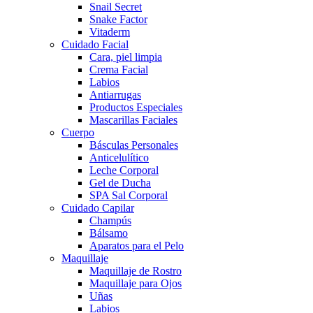
Snail Secret
Snake Factor
Vitaderm
Cuidado Facial
Cara, piel limpia
Crema Facial
Labios
Antiarrugas
Productos Especiales
Mascarillas Faciales
Cuerpo
Básculas Personales
Anticelulítico
Leche Corporal
Gel de Ducha
SPA Sal Corporal
Cuidado Capilar
Champús
Bálsamo
Aparatos para el Pelo
Maquillaje
Maquillaje de Rostro
Maquillaje para Ojos
Uñas
Labios