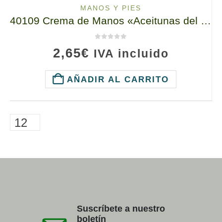
MANOS Y PIES
40109 Crema de Manos «Aceitunas del Sol», TianDe, 80g
0
de 5
2,65
€
IVA incluido
AÑADIR AL CARRITO
Suscríbete a nuestro
boletín