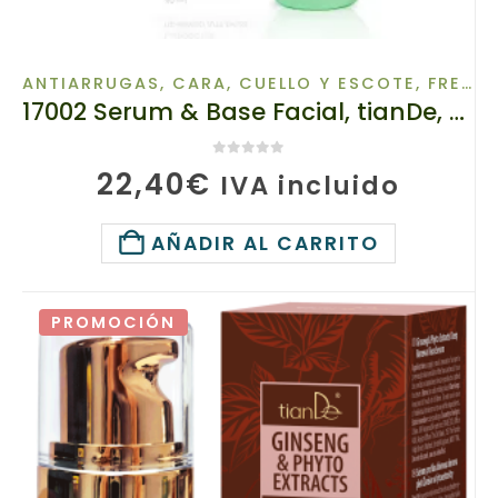
ANTIARRUGAS
,
CARA, CUELLO Y ESCOTE
,
FRESHCLIC
17002 Serum & Base Facial, tianDe, Tratamiento complejo y maquillaje perfecto en una sola pasada, Volumen: 40 ml
0
de 5
22,40
€
IVA incluido
AÑADIR AL CARRITO
PROMOCIÓN