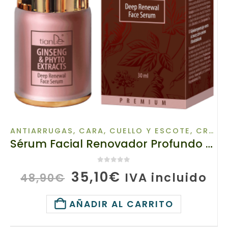
ANTIARRUGAS
,
CARA, CUELLO Y ESCOTE
,
CREMA FACIAL
Sérum Facial Renovador Profundo con Ginseng y Fitoextractos de Tiande, 10118, Volumen: 30 ml, Contra los signos del tiempo y el estrés
0
de 5
El
El
35,10
€
IVA incluido
48,90
€
precio
precio
original
actual
AÑADIR AL CARRITO
era:
es: