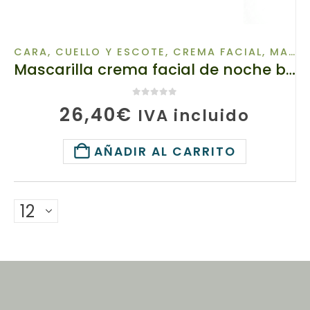
CARA, CUELLO Y ESCOTE
,
CREMA FACIAL
,
MASCARILLAS FACIALES
Mascarilla crema facial de noche biótica revitalizante, TianDe 16310, 50 g, Revitalización de pieles irritadas
0
de 5
26,40
€
IVA incluido
AÑADIR AL CARRITO