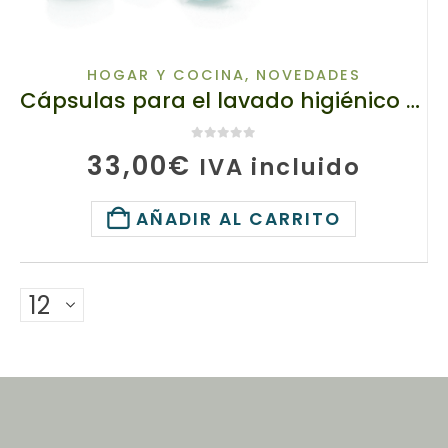
HOGAR Y COCINA
,
NOVEDADES
Cápsulas para el lavado higiénico de prendas 140110 TianDe, 8 g х 52 uds, concentrado de limpieza antitranspirante
0
de 5
33,00
€
IVA incluido
AÑADIR AL CARRITO