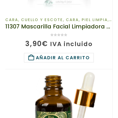
CARA, CUELLO Y ESCOTE
,
CARA, PIEL LIMPIA
,
MA
11307 Mascarilla Facial Limpiadora Antiacné y Anticicatrices TIANDE 35g, Impide la Formación de Acné
0
de 5
3,90
€
IVA incluido
AÑADIR AL CARRITO