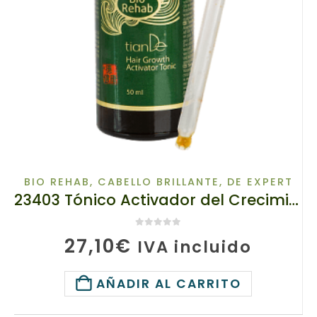
BIO REHAB
,
CABELLO BRILLANTE
,
DE EXPERT
23403 Tónico Activador del Crecimiento del Cabello Bio Rehab TIANDE 50g
0
de 5
27,10
€
IVA incluido
AÑADIR AL CARRITO