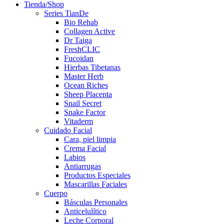
Tienda/Shop
Series TianDe
Bio Rehab
Collagen Active
Dr Taiga
FreshCLIC
Fucoidan
Hierbas Tibetanas
Master Herb
Ocean Riches
Sheep Placenta
Snail Secret
Snake Factor
Vitaderm
Cuidado Facial
Cara, piel limpia
Crema Facial
Labios
Antiarrugas
Productos Especiales
Mascarillas Faciales
Cuerpo
Básculas Personales
Anticelulítico
Leche Corporal