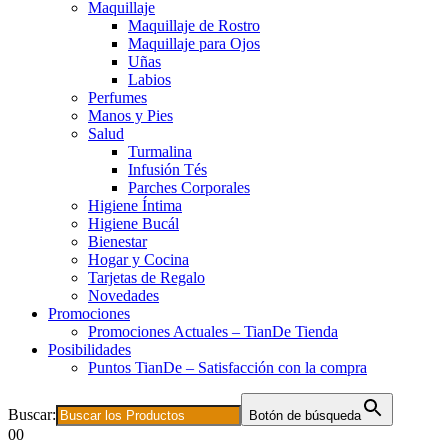
Maquillaje
Maquillaje de Rostro
Maquillaje para Ojos
Uñas
Labios
Perfumes
Manos y Pies
Salud
Turmalina
Infusión Tés
Parches Corporales
Higiene Íntima
Higiene Bucál
Bienestar
Hogar y Cocina
Tarjetas de Regalo
Novedades
Promociones
Promociones Actuales – TianDe Tienda
Posibilidades
Puntos TianDe – Satisfacción con la compra
Buscar:
Botón de búsqueda
0
0