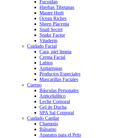
Fucoidan
Hierbas Tibetanas
Master Herb
Ocean Riches
Sheep Placenta
Snail Secret
Snake Factor
Vitaderm
Cuidado Facial
Cara, piel limpia
Crema Facial
Labios
Antiarrugas
Productos Especiales
Mascarillas Faciales
Cuerpo
Básculas Personales
Anticelulítico
Leche Corporal
Gel de Ducha
SPA Sal Corporal
Cuidado Capilar
Champús
Bálsamo
Aparatos para el Pelo