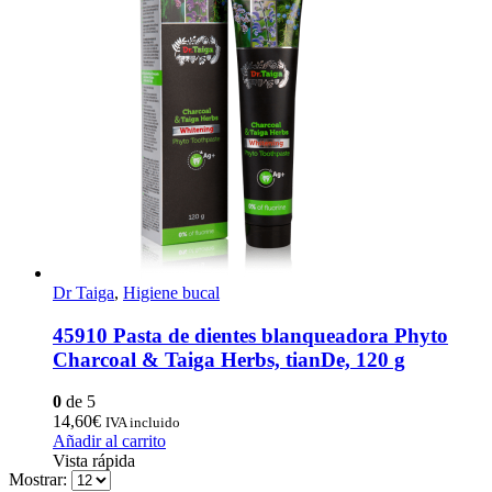
Dr Taiga
,
Higiene bucal
45910 Pasta de dientes blanqueadora Phyto
Charcoal & Taiga Herbs, tianDe, 120 g
0
de 5
14,60
€
IVA incluido
Añadir al carrito
Vista rápida
Mostrar: