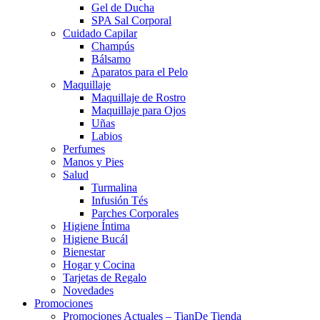
Gel de Ducha
SPA Sal Corporal
Cuidado Capilar
Champús
Bálsamo
Aparatos para el Pelo
Maquillaje
Maquillaje de Rostro
Maquillaje para Ojos
Uñas
Labios
Perfumes
Manos y Pies
Salud
Turmalina
Infusión Tés
Parches Corporales
Higiene Íntima
Higiene Bucál
Bienestar
Hogar y Cocina
Tarjetas de Regalo
Novedades
Promociones
Promociones Actuales – TianDe Tienda