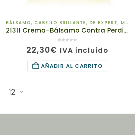
BÁLSAMO
,
CABELLO BRILLANTE
,
DE EXPERT
,
MASTER HERB
21311 Crema-Bálsamo Contra Perdida del Pelo TIANDE Master Herb, 500g, Se fortalece las raíces
0
de 5
22,30
€
IVA incluido
AÑADIR AL CARRITO