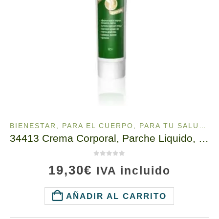
BIENESTAR
,
PARA EL CUERPO
,
PARA TU SALUD
,
P
34413 Crema Corporal, Parche Liquido, tianDe, 125g, ¡Muévete con confianza!
0
de 5
19,30
€
IVA incluido
AÑADIR AL CARRITO