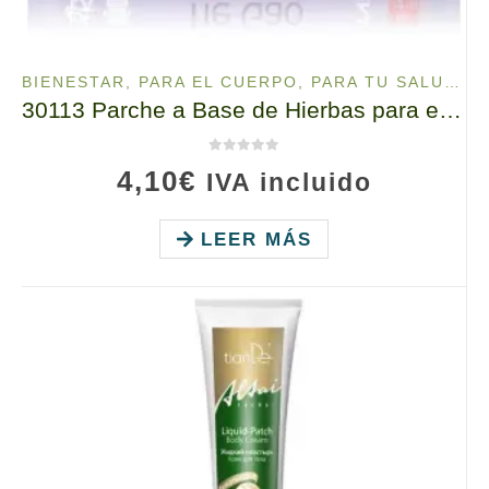
BIENESTAR
,
PARA EL CUERPO
,
PARA TU SALUD
,
P
30113 Parche a Base de Hierbas para el Cuerpo, «Tie Gao» TIANDE 2 ud.
0
de 5
4,10
€
IVA incluido
LEER MÁS