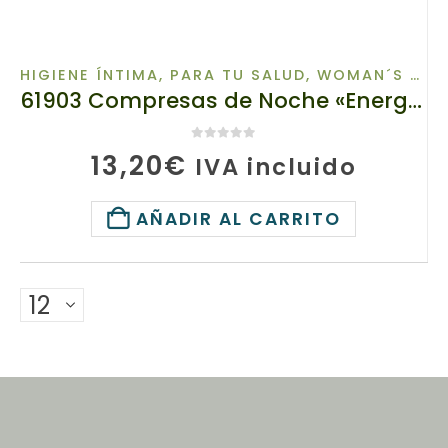
HIGIENE ÍNTIMA
,
PARA TU SALUD
,
WOMAN´S HEALTH
61903 Compresas de Noche «Energía de las hierbas» TIANDE 8ud, Contienen gránulos superabsorbentes
0
de 5
13,20
€
IVA incluido
AÑADIR AL CARRITO