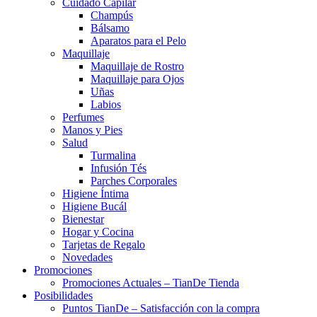
Cuidado Capilar
Champús
Bálsamo
Aparatos para el Pelo
Maquillaje
Maquillaje de Rostro
Maquillaje para Ojos
Uñas
Labios
Perfumes
Manos y Pies
Salud
Turmalina
Infusión Tés
Parches Corporales
Higiene Íntima
Higiene Bucál
Bienestar
Hogar y Cocina
Tarjetas de Regalo
Novedades
Promociones
Promociones Actuales – TianDe Tienda
Posibilidades
Puntos TianDe – Satisfacción con la compra