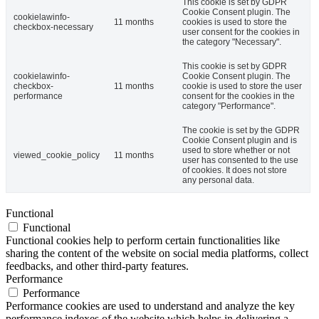
This cookie is set by GDPR
Cookie Consent plugin. The
cookielawinfo-
11 months
cookies is used to store the
checkbox-necessary
user consent for the cookies in
the category "Necessary".
This cookie is set by GDPR
cookielawinfo-
Cookie Consent plugin. The
checkbox-
11 months
cookie is used to store the user
performance
consent for the cookies in the
category "Performance".
The cookie is set by the GDPR
Cookie Consent plugin and is
used to store whether or not
viewed_cookie_policy
11 months
user has consented to the use
of cookies. It does not store
any personal data.
Functional
Functional
Functional cookies help to perform certain functionalities like
sharing the content of the website on social media platforms, collect
feedbacks, and other third-party features.
Performance
Performance
Performance cookies are used to understand and analyze the key
performance indexes of the website which helps in delivering a