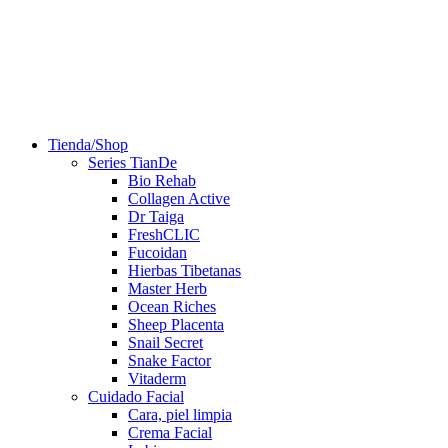
Tienda/Shop
Series TianDe
Bio Rehab
Collagen Active
Dr Taiga
FreshCLIC
Fucoidan
Hierbas Tibetanas
Master Herb
Ocean Riches
Sheep Placenta
Snail Secret
Snake Factor
Vitaderm
Cuidado Facial
Cara, piel limpia
Crema Facial