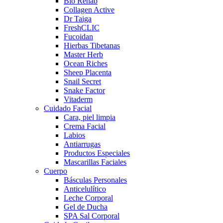
Bio Rehab
Collagen Active
Dr Taiga
FreshCLIC
Fucoidan
Hierbas Tibetanas
Master Herb
Ocean Riches
Sheep Placenta
Snail Secret
Snake Factor
Vitaderm
Cuidado Facial
Cara, piel limpia
Crema Facial
Labios
Antiarrugas
Productos Especiales
Mascarillas Faciales
Cuerpo
Básculas Personales
Anticelulítico
Leche Corporal
Gel de Ducha
SPA Sal Corporal