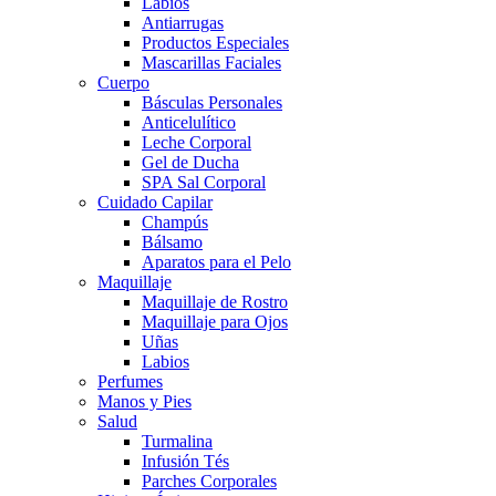
Labios
Antiarrugas
Productos Especiales
Mascarillas Faciales
Cuerpo
Básculas Personales
Anticelulítico
Leche Corporal
Gel de Ducha
SPA Sal Corporal
Cuidado Capilar
Champús
Bálsamo
Aparatos para el Pelo
Maquillaje
Maquillaje de Rostro
Maquillaje para Ojos
Uñas
Labios
Perfumes
Manos y Pies
Salud
Turmalina
Infusión Tés
Parches Corporales