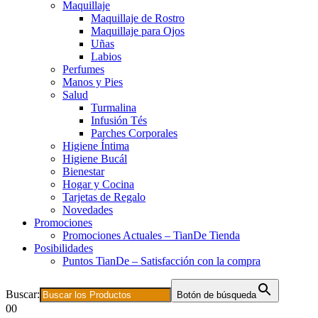
Maquillaje
Maquillaje de Rostro
Maquillaje para Ojos
Uñas
Labios
Perfumes
Manos y Pies
Salud
Turmalina
Infusión Tés
Parches Corporales
Higiene Íntima
Higiene Bucál
Bienestar
Hogar y Cocina
Tarjetas de Regalo
Novedades
Promociones
Promociones Actuales – TianDe Tienda
Posibilidades
Puntos TianDe – Satisfacción con la compra
Buscar:
Botón de búsqueda
0
0