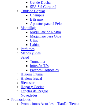
Gel de Ducha
SPA Sal Corporal
Cuidado Capilar
Champús
Bálsamo
Aparatos para el Pelo
Maquillaje
Maquillaje de Rostro
Maquillaje para Ojos
Uñas
Labios
Perfumes
Manos y Pies
Salud
Turmalina
Infusión Tés
Parches Corporales
Higiene Íntima
Higiene Bucál
Bienestar
Hogar y Cocina
Tarjetas de Regalo
Novedades
Promociones
Promociones Actuales – TianDe Tienda