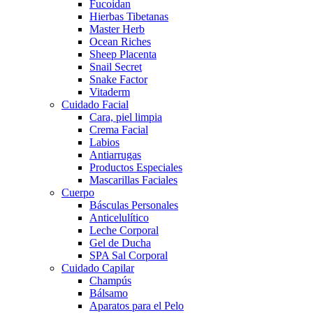
Fucoidan
Hierbas Tibetanas
Master Herb
Ocean Riches
Sheep Placenta
Snail Secret
Snake Factor
Vitaderm
Cuidado Facial
Cara, piel limpia
Crema Facial
Labios
Antiarrugas
Productos Especiales
Mascarillas Faciales
Cuerpo
Básculas Personales
Anticelulítico
Leche Corporal
Gel de Ducha
SPA Sal Corporal
Cuidado Capilar
Champús
Bálsamo
Aparatos para el Pelo