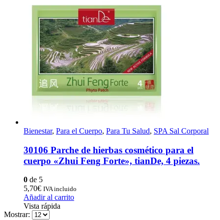
Bienestar
,
Para el Cuerpo
,
Para Tu Salud
,
SPA Sal Corporal
30106 Parche de hierbas cosmético para el
cuerpo «Zhui Feng Forte», tianDe, 4 piezas.
0
de 5
5,70
€
IVA incluido
Añadir al carrito
Vista rápida
Mostrar: