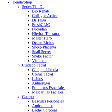
Tienda/Shop
Series TianDe
Bio Rehab
Collagen Active
Dr Taiga
FreshCLIC
Fucoidan
Hierbas Tibetanas
Master Herb
Ocean Riches
Sheep Placenta
Snail Secret
Snake Factor
Vitaderm
Cuidado Facial
Cara, piel limpia
Crema Facial
Labios
Antiarrugas
Productos Especiales
Mascarillas Faciales
Cuerpo
Básculas Personales
Anticelulítico
Leche Corporal