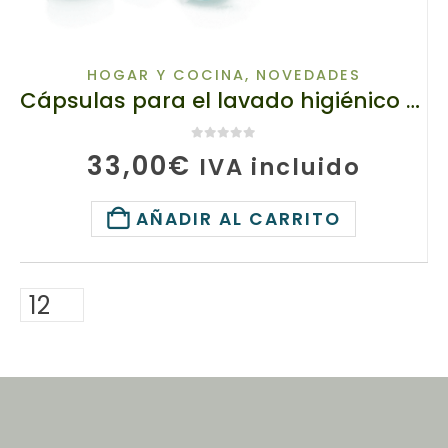
HOGAR Y COCINA
,
NOVEDADES
Cápsulas para el lavado higiénico de prendas 140110 TianDe, 8 g х 52 uds, concentrado de limpieza antitranspirante
0
de 5
33,00
€
IVA incluido
AÑADIR AL CARRITO