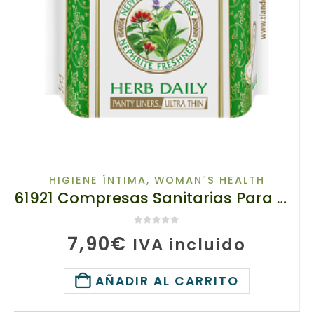
HIGIENE ÍNTIMA
,
WOMAN´S HEALTH
61921 Compresas Sanitarias Para Mujeres a Base de Hierbas, Súper Delgadas, tianDe, 25Un.
0
de 5
7,90
€
IVA incluido
AÑADIR AL CARRITO