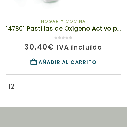
HOGAR Y COCINA
147801 Pastillas de Oxígeno Activo para Lavavajillas, Ecodeviva por TianDe, 35 x 8g, Platos impecablemente limpios
0
de 5
30,40
€
IVA incluido
AÑADIR AL CARRITO