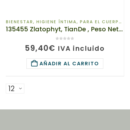
BIENESTAR
,
HIGIENE ÍNTIMA
,
PARA EL CUERPO
,
P
135455 Zlatophyt, TianDe , Peso Neto: 11,70 g (30 cápsulas de 390 mg). Fuente de vitamina K2 y yodo
0
de 5
59,40
€
IVA incluido
AÑADIR AL CARRITO