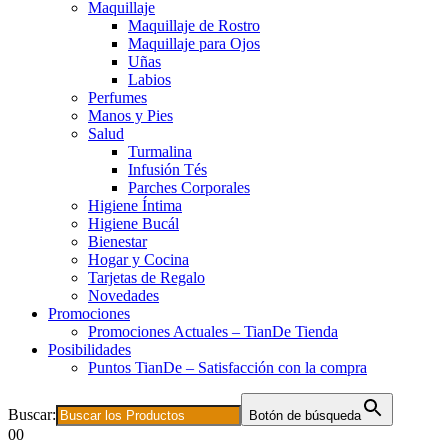
Maquillaje
Maquillaje de Rostro
Maquillaje para Ojos
Uñas
Labios
Perfumes
Manos y Pies
Salud
Turmalina
Infusión Tés
Parches Corporales
Higiene Íntima
Higiene Bucál
Bienestar
Hogar y Cocina
Tarjetas de Regalo
Novedades
Promociones
Promociones Actuales – TianDe Tienda
Posibilidades
Puntos TianDe – Satisfacción con la compra
Buscar:
Botón de búsqueda
0
0