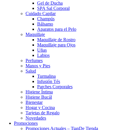
Gel de Ducha
SPA Sal Corporal
Cuidado Capilar
Champús
Bálsamo
Aparatos para el Pelo
Maquillaje
Maquillaje de Rostro
Maquillaje para Ojos
Uñas
Labios
Perfumes
Manos y Pies
Salud
Turmalina
Infusión Tés
Parches Corporales
Higiene Íntima
Higiene Bucál
Bienestar
Hogar y Cocina
Tarjetas de Regalo
Novedades
Promociones
Promociones Actuales – TianDe Tienda