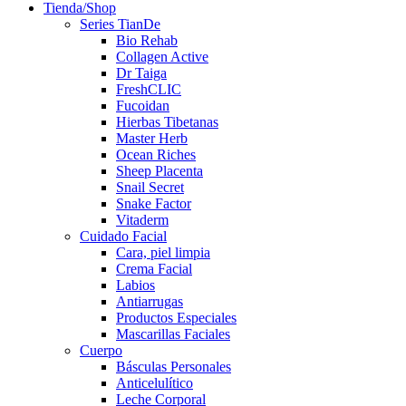
Tienda/Shop
Series TianDe
Bio Rehab
Collagen Active
Dr Taiga
FreshCLIC
Fucoidan
Hierbas Tibetanas
Master Herb
Ocean Riches
Sheep Placenta
Snail Secret
Snake Factor
Vitaderm
Cuidado Facial
Cara, piel limpia
Crema Facial
Labios
Antiarrugas
Productos Especiales
Mascarillas Faciales
Cuerpo
Básculas Personales
Anticelulítico
Leche Corporal