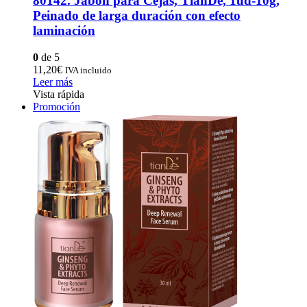
80142. Jabón para Cejas, TianDe, 1ud-10g,
Peinado de larga duración con efecto
laminación
0
de 5
11,20
€
IVA incluido
Leer más
Vista rápida
Promoción