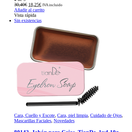
El
El
30,40
€
18,25
€
IVA incluido
precio
precio
Añadir al carrito
original
actual
Vista rápida
era:
es:
Sin existencias
30,40€.
18,25€.
Cara, Cuello y Escote
,
Cara, piel limpia
,
Cuidado de Ojos
,
Mascarillas Faciales
,
Novedades