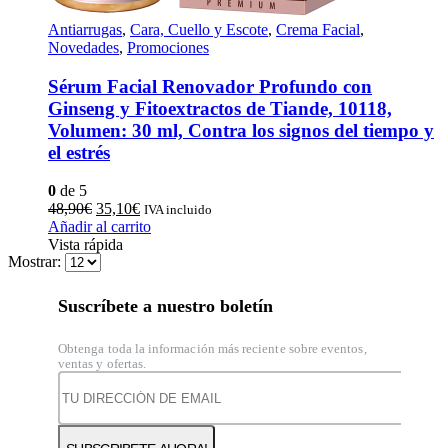
Antiarrugas
,
Cara, Cuello y Escote
,
Crema Facial
,
Novedades
,
Promociones
Sérum Facial Renovador Profundo con
Ginseng y Fitoextractos de Tiande, 10118,
Volumen: 30 ml, Contra los signos del tiempo y
el estrés
0
de 5
El
El
48,90
€
35,10
€
IVA incluido
precio
precio
Añadir al carrito
original
actual
Vista rápida
Mostrar:
era:
es:
48,90€.
35,10€.
Suscríbete a nuestro boletín
Obtenga toda la información más reciente sobre eventos,
ventas y ofertas.