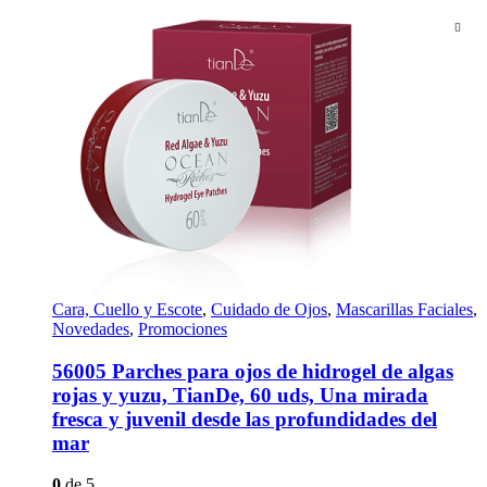
Cara, Cuello y Escote
,
Cuidado de Ojos
,
Mascarillas Faciales
,
Novedades
,
Promociones
56005 Parches para ojos de hidrogel de algas
rojas y yuzu, TianDe, 60 uds, Una mirada
fresca y juvenil desde las profundidades del
mar
0
de 5