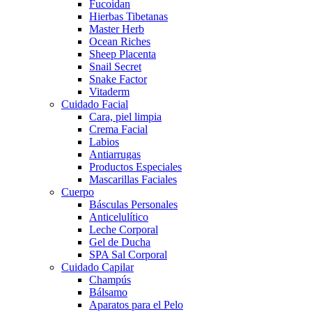
Fucoidan
Hierbas Tibetanas
Master Herb
Ocean Riches
Sheep Placenta
Snail Secret
Snake Factor
Vitaderm
Cuidado Facial
Cara, piel limpia
Crema Facial
Labios
Antiarrugas
Productos Especiales
Mascarillas Faciales
Cuerpo
Básculas Personales
Anticelulítico
Leche Corporal
Gel de Ducha
SPA Sal Corporal
Cuidado Capilar
Champús
Bálsamo
Aparatos para el Pelo