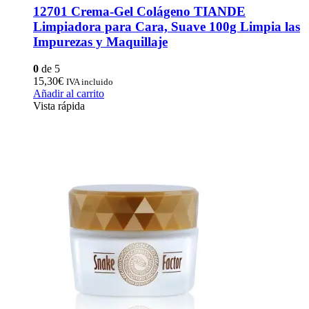
12701 Crema-Gel Colágeno TIANDE
Limpiadora para Cara, Suave 100g Limpia las
Impurezas y Maquillaje
0
de 5
15,30
€
IVA incluido
Añadir al carrito
Vista rápida