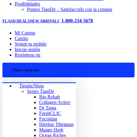
Posibilidades
Puntos TianDe – Satisfacción con la compra
1-800-234-5678
FLASH DEALS
NEW ARRIVALS
Mi Cuenta
Carrito
Seguir tu pedido
Iniciar sesión
Regístrese en
Todas Categorias
Tienda/Shop
Series TianDe
Bio Rehab
Collagen Active
Dr Taiga
FreshCLIC
Fucoidan
Hierbas Tibetanas
Master Herb
Ocean Riches