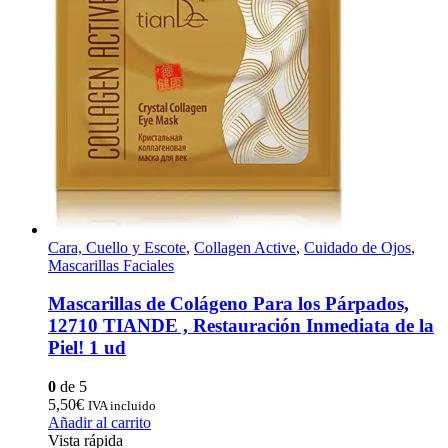
Cara, Cuello y Escote
,
Collagen Active
,
Cuidado de Ojos
,
Mascarillas Faciales
Mascarillas de Colágeno Para los Párpados,
12710 TIANDE , Restauración Inmediata de la
Piel! 1 ud
0
de 5
5,50
€
IVA incluido
Añadir al carrito
Vista rápida