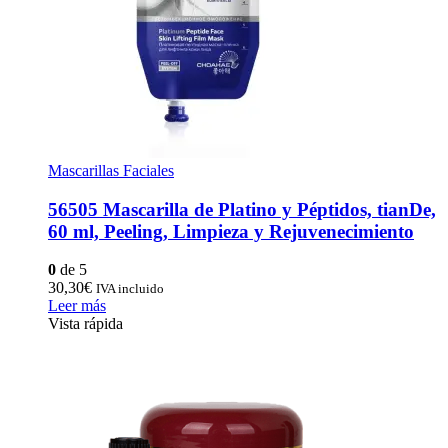
Mascarillas Faciales
56505 Mascarilla de Platino y Péptidos, tianDe,
60 ml, Peeling, Limpieza y Rejuvenecimiento
0
de 5
30,30
€
IVA incluido
Leer más
Vista rápida