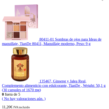
80411-01 Sombras de ojos para Ideas de
maquillaje, TianDe 80411, Maquillaje moderno, Peso: 9 g
135467, Ginseng y Jalea Real,
Complemento alimenticio con edulcorante, TianDe , Weight: 50,1 g
(30 capsules of 1670 mg)
0
fuera de 5
( No hay valoraciones aún. )
11,20
€
IVA incluido