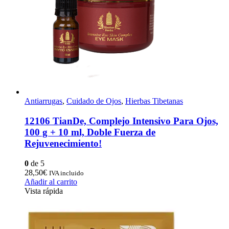
Antiarrugas
,
Cuidado de Ojos
,
Hierbas Tibetanas
12106 TianDe, Complejo Intensivo Para Ojos,
100 g + 10 ml, Doble Fuerza de
Rejuvenecimiento!
0
de 5
28,50
€
IVA incluido
Añadir al carrito
Vista rápida