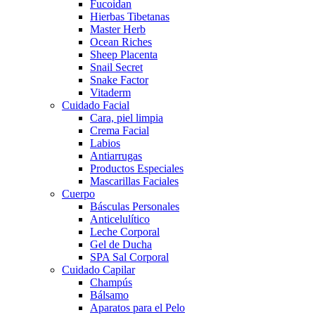
Fucoidan
Hierbas Tibetanas
Master Herb
Ocean Riches
Sheep Placenta
Snail Secret
Snake Factor
Vitaderm
Cuidado Facial
Cara, piel limpia
Crema Facial
Labios
Antiarrugas
Productos Especiales
Mascarillas Faciales
Cuerpo
Básculas Personales
Anticelulítico
Leche Corporal
Gel de Ducha
SPA Sal Corporal
Cuidado Capilar
Champús
Bálsamo
Aparatos para el Pelo