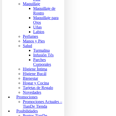
Maquillaje
Maquillaje de
Rostro
Maquillaje para
Ojos
Uñas
Labios
Perfumes
Manos y Pies
Salud
Turmalina
Infusión Tés
Parches
Corporales
Higiene Íntima
Higiene Bucál
Bienestar
Hogar y Cocina
Tarjetas de Regalo
Novedades
Promociones
Promociones Actuales –
TianDe Tienda
Posibilidades
Puntos TianDe –