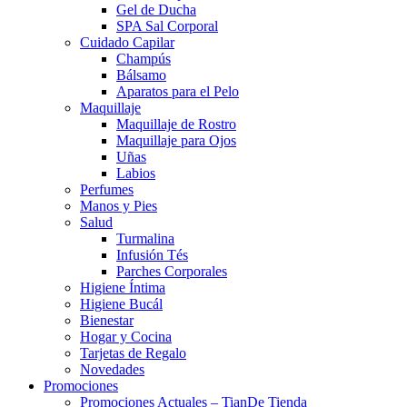
Gel de Ducha
SPA Sal Corporal
Cuidado Capilar
Champús
Bálsamo
Aparatos para el Pelo
Maquillaje
Maquillaje de Rostro
Maquillaje para Ojos
Uñas
Labios
Perfumes
Manos y Pies
Salud
Turmalina
Infusión Tés
Parches Corporales
Higiene Íntima
Higiene Bucál
Bienestar
Hogar y Cocina
Tarjetas de Regalo
Novedades
Promociones
Promociones Actuales – TianDe Tienda