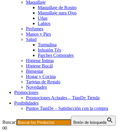
Maquillaje
Maquillaje de Rostro
Maquillaje para Ojos
Uñas
Labios
Perfumes
Manos y Pies
Salud
Turmalina
Infusión Tés
Parches Corporales
Higiene Íntima
Higiene Bucál
Bienestar
Hogar y Cocina
Tarjetas de Regalo
Novedades
Promociones
Promociones Actuales – TianDe Tienda
Posibilidades
Puntos TianDe – Satisfacción con la compra
Buscar:
Botón de búsqueda
0
0