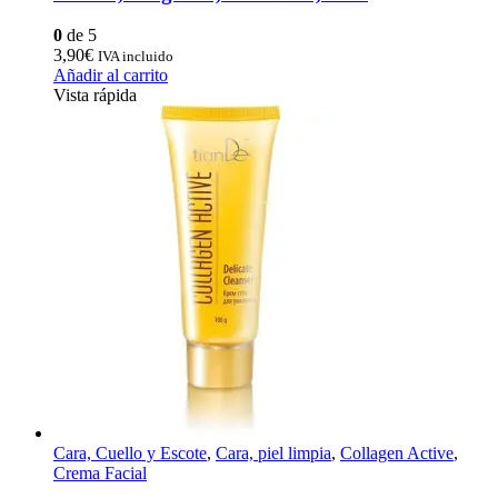
0
de 5
3,90
€
IVA incluido
Añadir al carrito
Vista rápida
Cara, Cuello y Escote
,
Cara, piel limpia
,
Collagen Active
,
Crema Facial