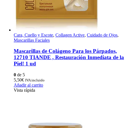
Cara, Cuello y Escote
,
Collagen Active
,
Cuidado de Ojos
,
Mascarillas Faciales
Mascarillas de Colágeno Para los Párpados,
12710 TIANDE , Restauración Inmediata de la
Piel! 1 ud
0
de 5
5,50
€
IVA incluido
Añadir al carrito
Vista rápida