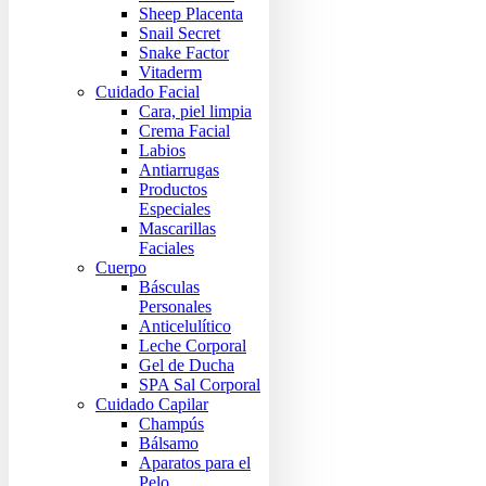
Sheep Placenta
Snail Secret
Snake Factor
Vitaderm
Cuidado Facial
Cara, piel limpia
Crema Facial
Labios
Antiarrugas
Productos
Especiales
Mascarillas
Faciales
Cuerpo
Básculas
Personales
Anticelulítico
Leche Corporal
Gel de Ducha
SPA Sal Corporal
Cuidado Capilar
Champús
Bálsamo
Aparatos para el
Pelo