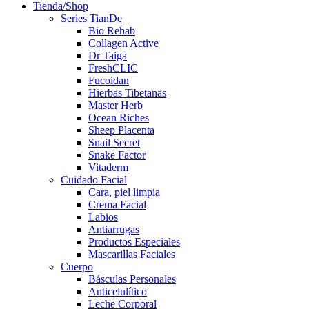
Tienda/Shop
Series TianDe
Bio Rehab
Collagen Active
Dr Taiga
FreshCLIC
Fucoidan
Hierbas Tibetanas
Master Herb
Ocean Riches
Sheep Placenta
Snail Secret
Snake Factor
Vitaderm
Cuidado Facial
Cara, piel limpia
Crema Facial
Labios
Antiarrugas
Productos Especiales
Mascarillas Faciales
Cuerpo
Básculas Personales
Anticelulítico
Leche Corporal