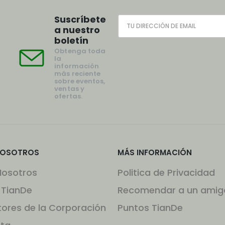
Suscríbete
a nuestro
boletín
Obtenga toda
la
información
más reciente
sobre eventos,
ventas y
ofertas.
NOSOTROS
MÁS INFORMACIÓN
Nosotros
Politica de Privacidad
 TianDe
Recomendar a un amig
tores de la Corporación
Puntos TianDe