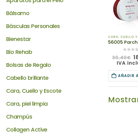
Aparatos para el Pelo
Bálsamo
Básculas Personales
CARA, CUELLO Y
Bienestar
Bio Rehab
0
de 5
E
1
30,40
€
p
IVA inc
Bolsas de Regalo
o
e
AÑADIR 
Cabello brillante
3
Cara, Cuello y Escote
Mostrar
Cara, piel limpia
Champús
Collagen Active