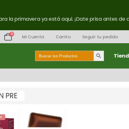
ra la primavera ya está aqui. ¡Date prisa antes de 
0
Mi Cuenta
Carrito
Seguir tu pedido
Botón de búsqueda
Buscar:
Tien
N