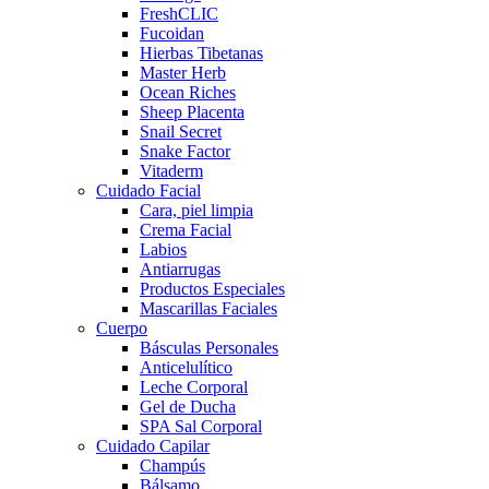
FreshCLIC
Fucoidan
Hierbas Tibetanas
Master Herb
Ocean Riches
Sheep Placenta
Snail Secret
Snake Factor
Vitaderm
Cuidado Facial
Cara, piel limpia
Crema Facial
Labios
Antiarrugas
Productos Especiales
Mascarillas Faciales
Cuerpo
Básculas Personales
Anticelulítico
Leche Corporal
Gel de Ducha
SPA Sal Corporal
Cuidado Capilar
Champús
Bálsamo