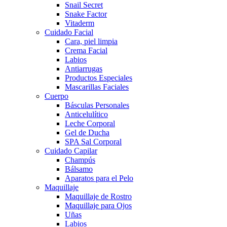
Snail Secret
Snake Factor
Vitaderm
Cuidado Facial
Cara, piel limpia
Crema Facial
Labios
Antiarrugas
Productos Especiales
Mascarillas Faciales
Cuerpo
Básculas Personales
Anticelulítico
Leche Corporal
Gel de Ducha
SPA Sal Corporal
Cuidado Capilar
Champús
Bálsamo
Aparatos para el Pelo
Maquillaje
Maquillaje de Rostro
Maquillaje para Ojos
Uñas
Labios