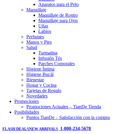
Aparatos para el Pelo
Maquillaje
Maquillaje de Rostro
Maquillaje para Ojos
Uñas
Labios
Perfumes
Manos y Pies
Salud
Turmalina
Infusión Tés
Parches Corporales
Higiene Íntima
Higiene Bucál
Bienestar
Hogar y Cocina
Tarjetas de Regalo
Novedades
Promociones
Promociones Actuales – TianDe Tienda
Posibilidades
Puntos TianDe – Satisfacción con la compra
1-800-234-5678
FLASH DEALS
NEW ARRIVALS