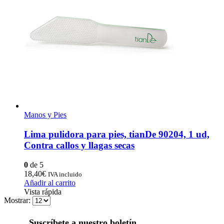
Manos y Pies
Lima pulidora para pies, tianDe 90204, 1 ud,
Contra callos y llagas secas
0
de 5
18,40
€
IVA incluido
Añadir al carrito
Vista rápida
Mostrar:
Suscríbete a nuestro boletín