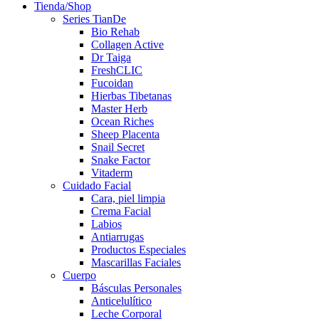
Tienda/Shop
Series TianDe
Bio Rehab
Collagen Active
Dr Taiga
FreshCLIC
Fucoidan
Hierbas Tibetanas
Master Herb
Ocean Riches
Sheep Placenta
Snail Secret
Snake Factor
Vitaderm
Cuidado Facial
Cara, piel limpia
Crema Facial
Labios
Antiarrugas
Productos Especiales
Mascarillas Faciales
Cuerpo
Básculas Personales
Anticelulítico
Leche Corporal