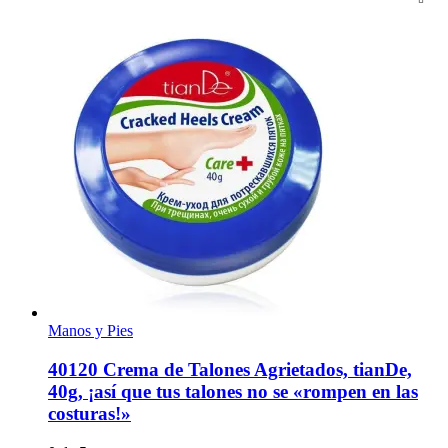
Manos y Pies
40120 Сrema de Talones Agrietados, tianDe,
40g, ¡así que tus talones no se «rompen en las
costuras!»