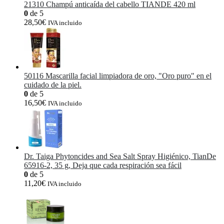
21310 Champú anticaída del cabello TIANDE 420 ml
0
de 5
28,50
€
IVA incluido
50116 Mascarilla facial limpiadora de oro, "Oro puro" en el
cuidado de la piel.
0
de 5
16,50
€
IVA incluido
Dr. Taiga Phytoncides and Sea Salt Spray Higiénico, TianDe
65916-2, 35 g, Deja que cada respiración sea fácil
0
de 5
11,20
€
IVA incluido