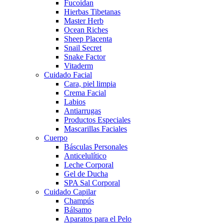
Fucoidan
Hierbas Tibetanas
Master Herb
Ocean Riches
Sheep Placenta
Snail Secret
Snake Factor
Vitaderm
Cuidado Facial
Cara, piel limpia
Crema Facial
Labios
Antiarrugas
Productos Especiales
Mascarillas Faciales
Cuerpo
Básculas Personales
Anticelulítico
Leche Corporal
Gel de Ducha
SPA Sal Corporal
Cuidado Capilar
Champús
Bálsamo
Aparatos para el Pelo