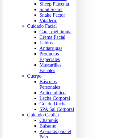
Sheep Placenta
Snail Secret
Snake Factor
Vitaderm
Cuidado Facial
Cara, piel limpia
Crema Facial
Labios
Antiarrugas
Productos
Especiales
Mascarillas
Faciales
Cuerpo
Básculas
Personales
Anticelulítico
Leche Corporal
Gel de Ducha
SPA Sal Corporal
Cuidado Capilar
Champús
Bálsamo
Aparatos para el
Pelo