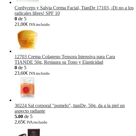
Cordyceps y Salvia Crema Facial, TianDe 17103, ¡Di no a los
radicales libres! SPF 10
0
de 5
21,00
€
IVA incluido
12703 Crema Colageno Tensora Intensiva para Cara
TIANDE 50g, Restaura su Tono y Elasticidad
0
de 5
23,60
€
IVA incluido
30224 Sal corporal "pomelo", tianDe, 50g, da a la piel un
aspecto radiante
5.00
de 5
2,65
€
IVA incluido