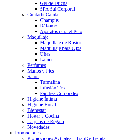
Gel de Ducha
SPA Sal Corporal
Cuidado Capilar
Champús
Bálsamo
Aparatos para el Pelo
Maquillaje
Maquillaje de Rostro
Maquillaje para Ojos
Uñas
Labios
Perfumes
Manos y Pies
Salud
Turmalina
Infusión Tés
Parches Corporales
Higiene Íntima
Higiene Bucál
Bienestar
Hogar y Cocina
Tarjetas de Regalo
Novedades
Promociones
Promociones Actuales – TianDe Tienda