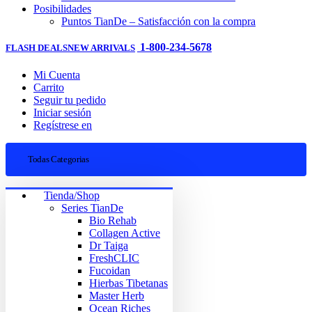
Posibilidades
Puntos TianDe – Satisfacción con la compra
1-800-234-5678
FLASH DEALS
NEW ARRIVALS
Mi Cuenta
Carrito
Seguir tu pedido
Iniciar sesión
Regístrese en
Todas Categorias
Tienda/Shop
Series TianDe
Bio Rehab
Collagen Active
Dr Taiga
FreshCLIC
Fucoidan
Hierbas Tibetanas
Master Herb
Ocean Riches