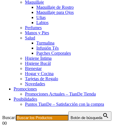
Maquillaje
Maquillaje de Rostro
Maquillaje para Ojos
Uñas
Labios
Perfumes
Manos y Pies
Salud
Turmalina
Infusión Tés
Parches Corporales
Higiene Íntima
Higiene Bucál
Bienestar
Hogar y Cocina
Tarjetas de Regalo
Novedades
Promociones
Promociones Actuales – TianDe Tienda
Posibilidades
Puntos TianDe – Satisfacción con la compra
Buscar:
Botón de búsqueda
0
0