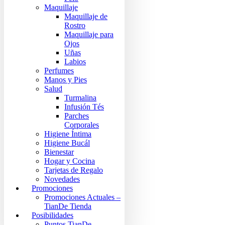
Maquillaje
Maquillaje de
Rostro
Maquillaje para
Ojos
Uñas
Labios
Perfumes
Manos y Pies
Salud
Turmalina
Infusión Tés
Parches
Corporales
Higiene Íntima
Higiene Bucál
Bienestar
Hogar y Cocina
Tarjetas de Regalo
Novedades
Promociones
Promociones Actuales –
TianDe Tienda
Posibilidades
Puntos TianDe –