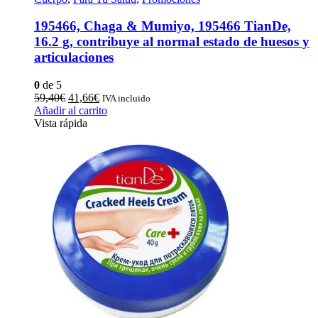
195466, Chaga & Mumiyo, 195466 TianDe,
16.2 g, contribuye al normal estado de huesos y
articulaciones
0
de 5
El
El
59,40
€
41,66
€
IVA incluido
precio
precio
Añadir al carrito
original
actual
Vista rápida
era:
es:
59,40€.
41,66€.