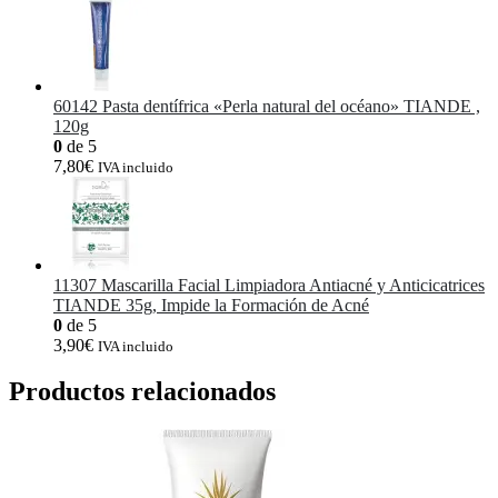
60142 Pasta dentífrica «Perla natural del océano» TIANDE ,
120g
0
de 5
7,80
€
IVA incluido
11307 Mascarilla Facial Limpiadora Antiacné y Anticicatrices
TIANDE 35g, Impide la Formación de Acné
0
de 5
3,90
€
IVA incluido
Productos relacionados