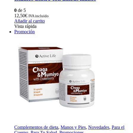
0
de 5
12,50
€
IVA incluido
Añadir al carrito
Vista rápida
Promoción
Complementos de dieta
,
Manos y Pies
,
Novedades
,
Para el
Cuerpo
,
Para Tu Salud
,
Promociones