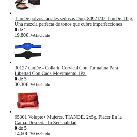
TianDe polvos faciales sedosos Duo, 80921/02 TianDe, 10 g,
Una mezcla perfecta de tonos que cubre imperfecciones
0
de 5
19,80
€
IVA incluido
30127 tianDe - Collarín Cervical Con Turmalina Para
Libertad Con Cada Movimiento-1Pz.
0
de 5
30,30
€
IVA incluido
65301 Volupte+ Mujeres, TIANDE, 2x5g, Placer En la
Cama: Desperta Tu Sensualidad
0
de 5
14,60
€
IVA incluido