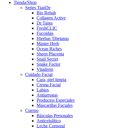
Tienda/Shop
Series TianDe
Bio Rehab
Collagen Active
Dr Taiga
FreshCLIC
Fucoidan
Hierbas Tibetanas
Master Herb
Ocean Riches
Sheep Placenta
Snail Secret
Snake Factor
Vitaderm
Cuidado Facial
Cara, piel limpia
Crema Facial
Labios
Antiarrugas
Productos Especiales
Mascarillas Faciales
Cuerpo
Básculas Personales
Anticelulítico
Leche Corporal