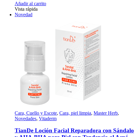
Añadir al carrito
Vista rápida
Novedad
Cara, Cuello y Escote
,
Cara, piel limpia
,
Master Herb
,
Novedades
,
Vitaderm
TianDe Loción Facial Reparadora con Sándalo