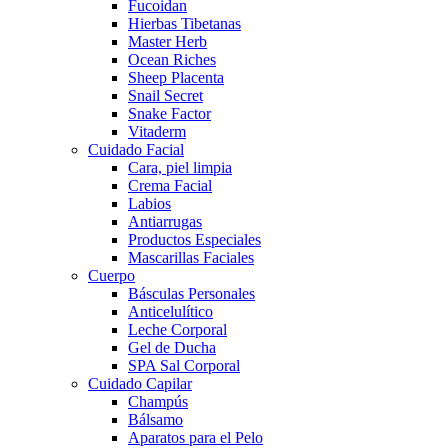
Fucoidan
Hierbas Tibetanas
Master Herb
Ocean Riches
Sheep Placenta
Snail Secret
Snake Factor
Vitaderm
Cuidado Facial
Cara, piel limpia
Crema Facial
Labios
Antiarrugas
Productos Especiales
Mascarillas Faciales
Cuerpo
Básculas Personales
Anticelulítico
Leche Corporal
Gel de Ducha
SPA Sal Corporal
Cuidado Capilar
Champús
Bálsamo
Aparatos para el Pelo