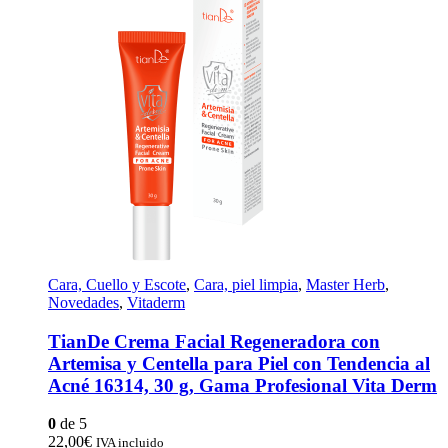
Cara, Cuello y Escote
,
Cara, piel limpia
,
Master Herb
,
Novedades
,
Vitaderm
TianDe Crema Facial Regeneradora con
Artemisa y Centella para Piel con Tendencia al
Acné 16314, 30 g, Gama Profesional Vita Derm
0
de 5
22,00
€
IVA incluido