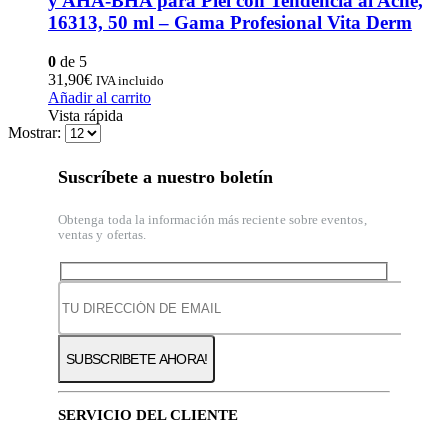
y AHA-BHA para Piel con Tendencia al Acné,
16313, 50 ml – Gama Profesional Vita Derm
0
de 5
31,90
€
IVA incluido
Añadir al carrito
Vista rápida
Mostrar:
Suscríbete a nuestro boletín
Obtenga toda la información más reciente sobre eventos,
ventas y ofertas.
SERVICIO DEL CLIENTE