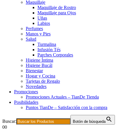
Maquillaje
Maquillaje de Rostro
Maquillaje para Ojos
Uñas
Labios
Perfumes
Manos y Pies
Salud
Turmalina
Infusión Tés
Parches Corporales
Higiene Íntima
Higiene Bucál
Bienestar
Hogar y Cocina
Tarjetas de Regalo
Novedades
Promociones
Promociones Actuales – TianDe Tienda
Posibilidades
Puntos TianDe – Satisfacción con la compra
Buscar:
Botón de búsqueda
0
0