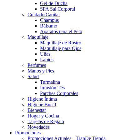
Gel de Ducha
SPA Sal Corporal
Cuidado Capilar
Champús
Bálsamo
Aparatos para el Pelo
Maquillaje
Maquillaje de Rostro
Maquillaje para Ojos
Uñas
Labios
Perfumes
Manos y Pies
Salud
Turmalina
Infusión Tés
Parches Corporales
Higiene Íntima
Higiene Bucál
Bienestar
Hogar y Cocina
Tarjetas de Regalo
Novedades
Promociones
Promociones Actuales – TianDe Tienda