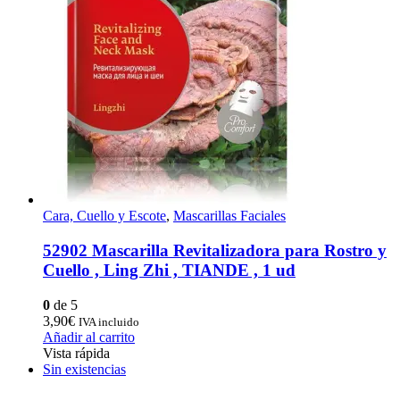
Cara, Cuello y Escote
,
Mascarillas Faciales
52902 Mascarilla Revitalizadora para Rostro y
Cuello , Ling Zhi , TIANDE , 1 ud
0
de 5
3,90
€
IVA incluido
Añadir al carrito
Vista rápida
Sin existencias