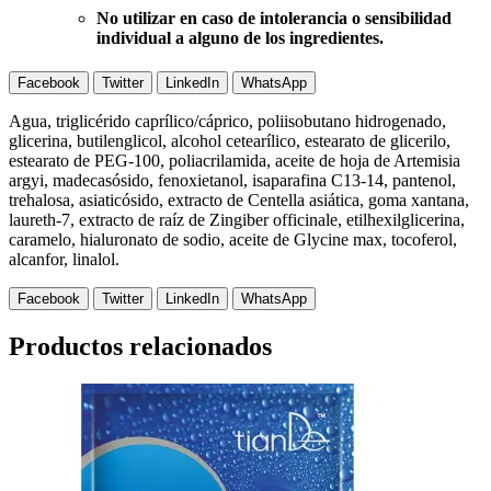
No utilizar en caso de intolerancia o sensibilidad
individual a alguno de los ingredientes.
Facebook
Twitter
LinkedIn
WhatsApp
Agua, triglicérido caprílico/cáprico, poliisobutano hidrogenado,
glicerina, butilenglicol, alcohol cetearílico, estearato de glicerilo,
estearato de PEG-100, poliacrilamida, aceite de hoja de Artemisia
argyi, madecasósido, fenoxietanol, isaparafina C13-14, pantenol,
trehalosa, asiaticósido, extracto de Centella asiática, goma xantana,
laureth-7, extracto de raíz de Zingiber officinale, etilhexilglicerina,
caramelo, hialuronato de sodio, aceite de Glycine max, tocoferol,
alcanfor, linalol.
Facebook
Twitter
LinkedIn
WhatsApp
Productos relacionados