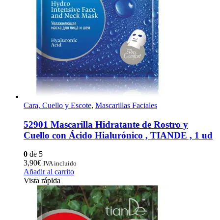
Cara, Cuello y Escote
,
Mascarillas Faciales
52901 Mascarilla Hidratante de Rostro y
Cuello con Ácido Hialurónico , TIANDE , 1 ud
0
de 5
3,90
€
IVA incluido
Añadir al carrito
Vista rápida