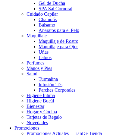
Gel de Ducha
SPA Sal Corporal
Cuidado Capilar
Champús
Bálsamo
Aparatos para el Pelo
Maquillaje
Maquillaje de Rostro
Maquillaje para Ojos
Uñas
Labios
Perfumes
Manos y Pies
Salud
Turmalina
Infusión Tés
Parches Corporales
Higiene Íntima
Higiene Bucál
Bienestar
Hogar y Cocina
Tarjetas de Regalo
Novedades
Promociones
Promociones Actuales – TianDe Tienda