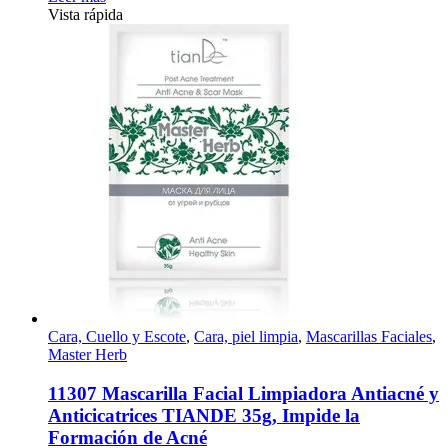
Vista rápida
Cara, Cuello y Escote
,
Cara, piel limpia
,
Mascarillas Faciales
,
Master Herb
11307 Mascarilla Facial Limpiadora Antiacné y
Anticicatrices TIANDE 35g, Impide la
Formación de Acné