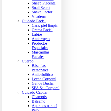
Sheep Placenta
Snail Secret
Snake Factor
Vitaderm
Cuidado Facial
Cara, piel limpia
Crema Facial
Labios
Antiarrugas
Productos
Especiales
Mascarillas
Faciales
Cuerpo
Básculas
Personales
Anticelulítico
Leche Corporal
Gel de Ducha
SPA Sal Corporal
Cuidado Capilar
Champús
Bálsamo
Aparatos para el
Pelo