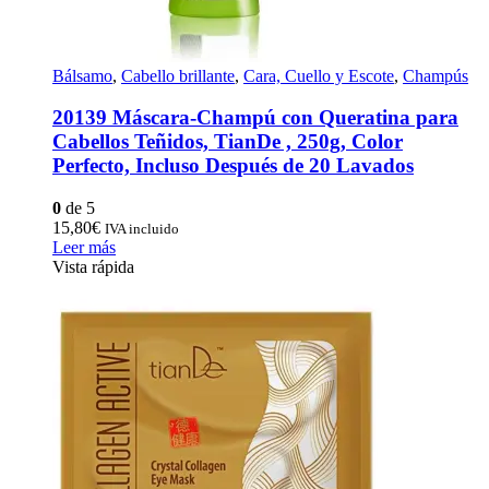
Bálsamo
,
Cabello brillante
,
Cara, Cuello y Escote
,
Champús
20139 Máscara-Champú con Queratina para
Cabellos Teñidos, TianDe , 250g, Color
Perfecto, Incluso Después de 20 Lavados
0
de 5
15,80
€
IVA incluido
Leer más
Vista rápida