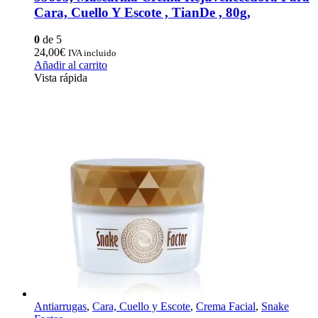
Cara, Cuello Y Escote , TianDe , 80g,
0
de 5
24,00
€
IVA incluido
Añadir al carrito
Vista rápida
Antiarrugas
,
Cara, Cuello y Escote
,
Crema Facial
,
Snake