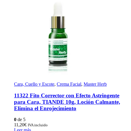
Cara, Cuello y Escote
,
Crema Facial
,
Master Herb
11322 Fito Corrector con Efecto Astringente
para Cara, TIANDE 10g, Loción Calmante,
Elimina el Enrojecimiento
0
de 5
11,20
€
IVA incluido
Leer más