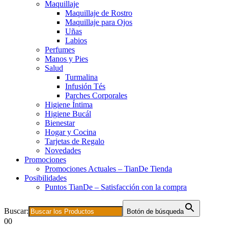
Maquillaje
Maquillaje de Rostro
Maquillaje para Ojos
Uñas
Labios
Perfumes
Manos y Pies
Salud
Turmalina
Infusión Tés
Parches Corporales
Higiene Íntima
Higiene Bucál
Bienestar
Hogar y Cocina
Tarjetas de Regalo
Novedades
Promociones
Promociones Actuales – TianDe Tienda
Posibilidades
Puntos TianDe – Satisfacción con la compra
Buscar:
Botón de búsqueda
0
0