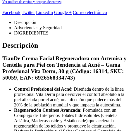
Ver política de envíos y tiempos de entrega
Facebook
Twitter
LinkedIn
Google +
Correo electrónico
Descripción
Advertencias y Seguridad
INGREDIENTES
Descripción
TianDe Crema Facial Regeneradora con Artemisa y
Centella para Piel con Tendencia al Acné – Gama
Profesional Vita Derm, 30 g (Código: 16314, SKU:
50059, EAN: 6926568334743)
Control Profesional del Acné:
Diseñada dentro de la línea
profesional Vita Derm para devolver el confort absoluto a la
piel afectada por el acné, una afección que padece más del
20% de la población mundial y que impacta la autoestima.
Regeneración Cutánea Avanzada:
Formulada con un
Complejo de Triterpenos Totales hidrosolubles (Centella
Asiática, Madecassoside y Asiaticoside) que acelera la
regeneración de los tejidos y promueve la cicatrización.