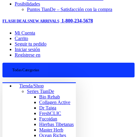
Posibilidades
Puntos TianDe – Satisfacción con la compra
1-800-234-5678
FLASH DEALS
NEW ARRIVALS
Mi Cuenta
Carrito
Seguir tu pedido
Iniciar sesión
Regístrese en
Todas Categorias
Tienda/Shop
Series TianDe
Bio Rehab
Collagen Active
Dr Taiga
FreshCLIC
Fucoidan
Hierbas Tibetanas
Master Herb
Ocean Riches