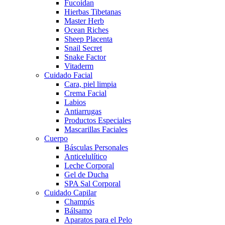
Fucoidan
Hierbas Tibetanas
Master Herb
Ocean Riches
Sheep Placenta
Snail Secret
Snake Factor
Vitaderm
Cuidado Facial
Cara, piel limpia
Crema Facial
Labios
Antiarrugas
Productos Especiales
Mascarillas Faciales
Cuerpo
Básculas Personales
Anticelulítico
Leche Corporal
Gel de Ducha
SPA Sal Corporal
Cuidado Capilar
Champús
Bálsamo
Aparatos para el Pelo