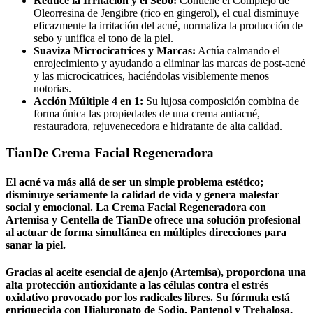
Reduce la Irritación y el Sebo:
Contiene el Complejo de
Oleorresina de Jengibre (rico en gingerol), el cual disminuye
eficazmente la irritación del acné, normaliza la producción de
sebo y unifica el tono de la piel.
Suaviza Microcicatrices y Marcas:
Actúa calmando el
enrojecimiento y ayudando a eliminar las marcas de post-acné
y las microcicatrices, haciéndolas visiblemente menos
notorias.
Acción Múltiple 4 en 1:
Su lujosa composición combina de
forma única las propiedades de una crema antiacné,
restauradora, rejuvenecedora e hidratante de alta calidad.
TianDe Crema Facial Regeneradora
El acné va más allá de ser un simple problema estético;
disminuye seriamente la calidad de vida y genera malestar
social y emocional. La Crema Facial Regeneradora con
Artemisa y Centella de TianDe ofrece una solución profesional
al actuar de forma simultánea en múltiples direcciones para
sanar la piel.
Gracias al aceite esencial de ajenjo (Artemisa), proporciona una
alta protección antioxidante a las células contra el estrés
oxidativo provocado por los radicales libres. Su fórmula está
enriquecida con Hialuronato de Sodio, Pantenol y Trehalosa,