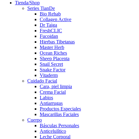
Tienda/Shop
Series TianDe
Bio Rehab
Collagen Active
Dr Taiga
FreshCLIC
Fucoidan
Hierbas Tibetanas
Master Herb
Ocean Riches
Sheep Placenta
Snail Secret
Snake Factor
Vitaderm
Cuidado Facial
Cara, piel limpia
Crema Facial
Labios
Antiarrugas
Productos Especiales
Mascarillas Faciales
Cuerpo
Básculas Personales
Anticelulítico
Leche Corporal