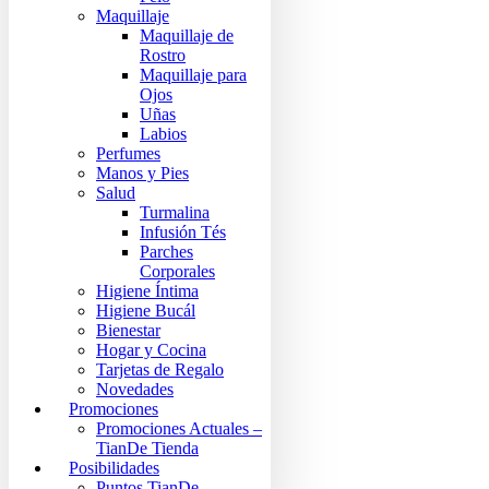
Maquillaje
Maquillaje de
Rostro
Maquillaje para
Ojos
Uñas
Labios
Perfumes
Manos y Pies
Salud
Turmalina
Infusión Tés
Parches
Corporales
Higiene Íntima
Higiene Bucál
Bienestar
Hogar y Cocina
Tarjetas de Regalo
Novedades
Promociones
Promociones Actuales –
TianDe Tienda
Posibilidades
Puntos TianDe –