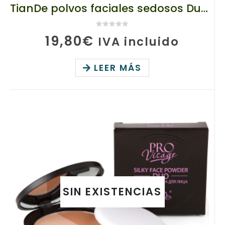
TianDe polvos faciales sedosos Duo, 80921/01 TianDe, 10 g, Una mezcla perfecta de tonos que cubre imperfecciones
0
de 5
19,80
€
IVA incluido
LEER MÁS
SIN EXISTENCIAS