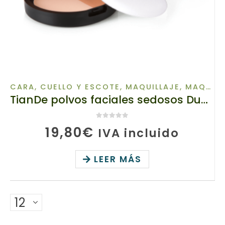
CARA, CUELLO Y ESCOTE
,
MAQUILLAJE
,
MAQUILLAJE DE ROSTRO
TianDe polvos faciales sedosos Duo, 80921/02 TianDe, 10 g, Una mezcla perfecta de tonos que cubre imperfecciones
0
de 5
19,80
€
IVA incluido
LEER MÁS