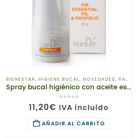
BIENESTAR
,
HIGIENE BUCAL
,
NOVEDADES
,
PARA TU SALUD
Spray bucal higiénico con aceite esencial de abeto y propóleo, TianDe 65914-1 , 35 g
0
de 5
11,20
€
IVA incluido
AÑADIR AL CARRITO