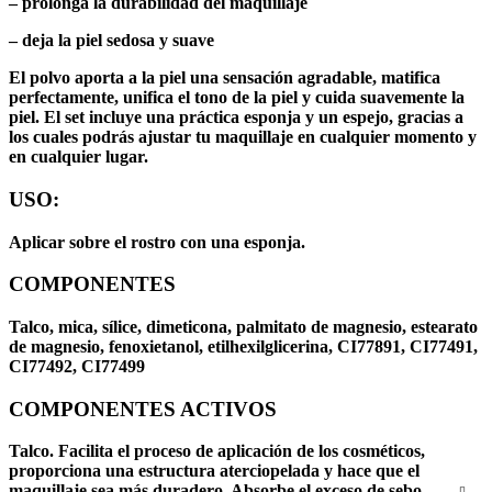
– prolonga la durabilidad del maquillaje
– deja la piel sedosa y suave
El polvo aporta a la piel una sensación agradable, matifica
perfectamente, unifica el tono de la piel y cuida suavemente la
piel. El set incluye una práctica esponja y un espejo, gracias a
los cuales podrás ajustar tu maquillaje en cualquier momento y
en cualquier lugar.
USO:
Aplicar sobre el rostro con una esponja.
COMPONENTES
Talco, mica, sílice, dimeticona, palmitato de magnesio, estearato
de magnesio, fenoxietanol, etilhexilglicerina, CI77891, CI77491,
CI77492, CI77499
COMPONENTES ACTIVOS
Talco. Facilita el proceso de aplicación de los cosméticos,
proporciona una estructura aterciopelada y hace que el
maquillaje sea más duradero. Absorbe el exceso de sebo,