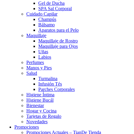
Gel de Ducha
SPA Sal Corporal
Cuidado Capilar
Champús
Bálsamo
Aparatos para el Pelo
Maquillaje
Maquillaje de Rostro
Maquillaje para Ojos
Uñas
Labios
Perfumes
Manos y Pies
Salud
Turmalina
Infusión Tés
Parches Corporales
Higiene Íntima
Higiene Bucál
Bienestar
Hogar y Cocina
Tarjetas de Regalo
Novedades
Promociones
Promociones Actuales – TianDe Tienda