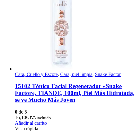
Cara, Cuello y Escote
,
Cara, piel limpia
,
Snake Factor
15102 Tónico Facial Regenerador «Snake
Factor», TIANDE, 100ml, Piel Más Hidratada,
se ve Mucho Más Joven
0
de 5
16,10
€
IVA incluido
Añadir al carrito
Vista rápida