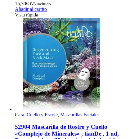
15,30
€
IVA incluido
Añadir al carrito
Vista rápida
Cara, Cuello y Escote
,
Mascarillas Faciales
52904 Mascarilla de Rostro y Cuello
«Complejo de Minerales» , tianDe , 1 ud,