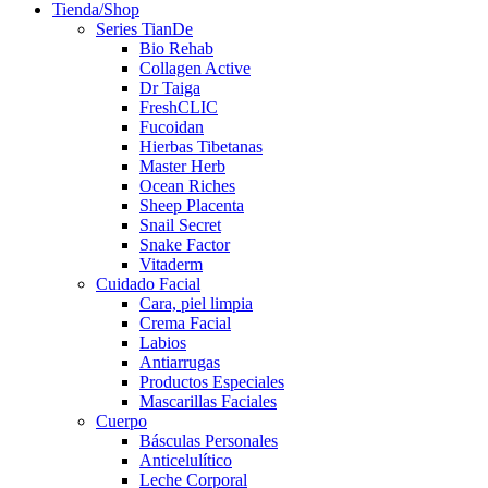
Tienda/Shop
Series TianDe
Bio Rehab
Collagen Active
Dr Taiga
FreshCLIC
Fucoidan
Hierbas Tibetanas
Master Herb
Ocean Riches
Sheep Placenta
Snail Secret
Snake Factor
Vitaderm
Cuidado Facial
Cara, piel limpia
Crema Facial
Labios
Antiarrugas
Productos Especiales
Mascarillas Faciales
Cuerpo
Básculas Personales
Anticelulítico
Leche Corporal