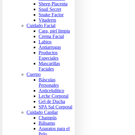
Sheep Placenta
Snail Secret
Snake Factor
Vitaderm
Cuidado Facial
Cara, piel limpia
Crema Facial
Labios
Antiarrugas
Productos
Especiales
Mascarillas
Faciales
Cuerpo
Básculas
Personales
Anticelulítico
Leche Corporal
Gel de Ducha
SPA Sal Corporal
Cuidado Capilar
Champús
Bálsamo
Aparatos para el
Pelo