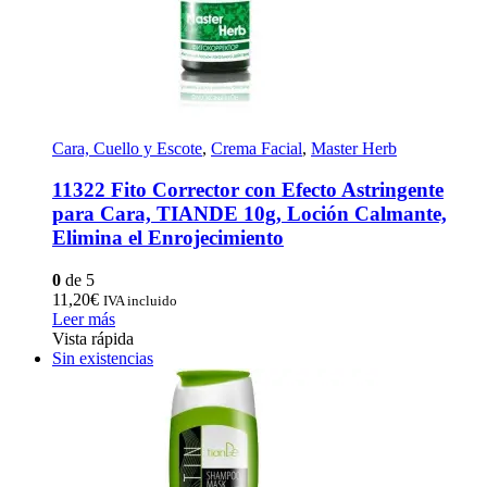
Cara, Cuello y Escote
,
Crema Facial
,
Master Herb
11322 Fito Corrector con Efecto Astringente
para Cara, TIANDE 10g, Loción Calmante,
Elimina el Enrojecimiento
0
de 5
11,20
€
IVA incluido
Leer más
Vista rápida
Sin existencias