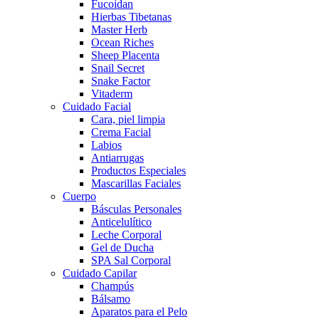
Fucoidan
Hierbas Tibetanas
Master Herb
Ocean Riches
Sheep Placenta
Snail Secret
Snake Factor
Vitaderm
Cuidado Facial
Cara, piel limpia
Crema Facial
Labios
Antiarrugas
Productos Especiales
Mascarillas Faciales
Cuerpo
Básculas Personales
Anticelulítico
Leche Corporal
Gel de Ducha
SPA Sal Corporal
Cuidado Capilar
Champús
Bálsamo
Aparatos para el Pelo