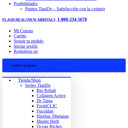
Posibilidades
Puntos TianDe – Satisfacción con la compra
1-800-234-5678
FLASH DEALS
NEW ARRIVALS
Mi Cuenta
Carrito
Seguir tu pedido
Iniciar sesión
Regístrese en
Todas Categorias
Tienda/Shop
Series TianDe
Bio Rehab
Collagen Active
Dr Taiga
FreshCLIC
Fucoidan
Hierbas Tibetanas
Master Herb
Ocean Riches