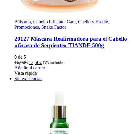
Bálsamo
,
Cabello brillante
,
Cara, Cuello y Escote
,
Promociones
,
Snake Factor
20127 Máscara Reafirmadora para el Cabello
«Grasa de Serpiente» TIANDE 500g
0
de 5
El
El
16,90
€
13,50
€
IVA incluido
precio
precio
Añadir al carrito
original
actual
Vista rápida
era:
es:
Sin existencias
16,90€.
13,50€.