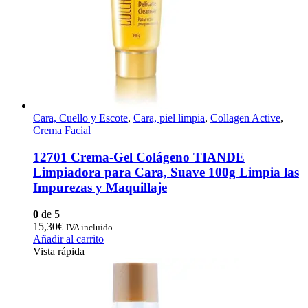
Cara, Cuello y Escote
,
Cara, piel limpia
,
Collagen Active
,
Crema Facial
12701 Crema-Gel Colágeno TIANDE
Limpiadora para Cara, Suave 100g Limpia las
Impurezas y Maquillaje
0
de 5
15,30
€
IVA incluido
Añadir al carrito
Vista rápida