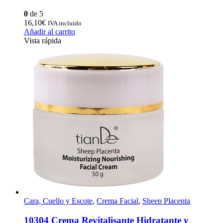
0
de 5
16,10
€
IVA incluido
Añadir al carrito
Vista rápida
Cara, Cuello y Escote
,
Crema Facial
,
Sheep Placenta
10304 Crema Revitalisante Hidratante y