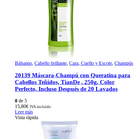
Bálsamo
,
Cabello brillante
,
Cara, Cuello y Escote
,
Champús
20139 Máscara-Champú con Queratina para
Cabellos Teñidos, TianDe , 250g, Color
Perfecto, Incluso Después de 20 Lavados
0
de 5
15,80
€
IVA incluido
Leer más
Vista rápida