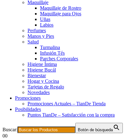
Maquillaje
Maquillaje de Rostro
Maquillaje para Ojos
Uñas
Labios
Perfumes
Manos y Pies
Salud
Turmalina
Infusión Tés
Parches Corporales
Higiene Íntima
Higiene Bucál
Bienestar
Hogar y Cocina
Tarjetas de Regalo
Novedades
Promociones
Promociones Actuales – TianDe Tienda
Posibilidades
Puntos TianDe – Satisfacción con la compra
Buscar:
Botón de búsqueda
0
0