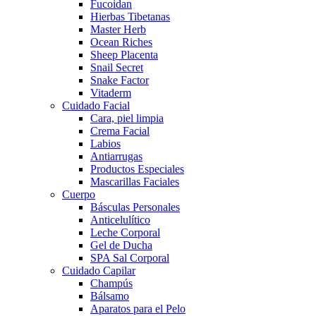
Fucoidan
Hierbas Tibetanas
Master Herb
Ocean Riches
Sheep Placenta
Snail Secret
Snake Factor
Vitaderm
Cuidado Facial
Cara, piel limpia
Crema Facial
Labios
Antiarrugas
Productos Especiales
Mascarillas Faciales
Cuerpo
Básculas Personales
Anticelulítico
Leche Corporal
Gel de Ducha
SPA Sal Corporal
Cuidado Capilar
Champús
Bálsamo
Aparatos para el Pelo