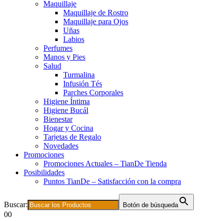
Maquillaje
Maquillaje de Rostro
Maquillaje para Ojos
Uñas
Labios
Perfumes
Manos y Pies
Salud
Turmalina
Infusión Tés
Parches Corporales
Higiene Íntima
Higiene Bucál
Bienestar
Hogar y Cocina
Tarjetas de Regalo
Novedades
Promociones
Promociones Actuales – TianDe Tienda
Posibilidades
Puntos TianDe – Satisfacción con la compra
Buscar:
Botón de búsqueda
0
0