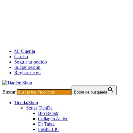
Mi Cuenta
Carrito
Seguir tu pedido
Iniciar sesión
Regístrese en
Buscar:
Botón de búsqueda
Tienda/Shop
Series TianDe
Bio Rehab
Collagen Active
Dr Taiga
FreshCLIC