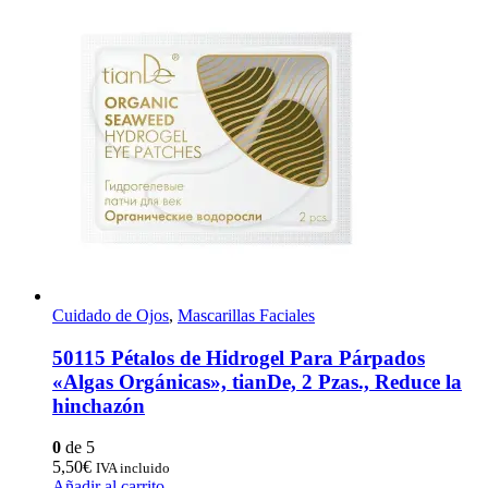
Cuidado de Ojos
,
Mascarillas Faciales
50115 Pétalos de Hidrogel Para Párpados
«Algas Orgánicas», tianDe, 2 Pzas., Reduce la
hinchazón
0
de 5
5,50
€
IVA incluido
Añadir al carrito