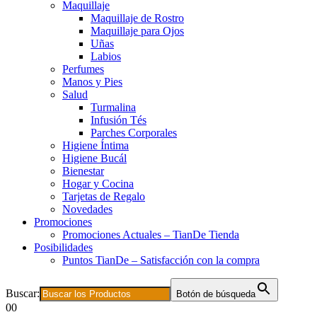
Maquillaje
Maquillaje de Rostro
Maquillaje para Ojos
Uñas
Labios
Perfumes
Manos y Pies
Salud
Turmalina
Infusión Tés
Parches Corporales
Higiene Íntima
Higiene Bucál
Bienestar
Hogar y Cocina
Tarjetas de Regalo
Novedades
Promociones
Promociones Actuales – TianDe Tienda
Posibilidades
Puntos TianDe – Satisfacción con la compra
Buscar:
Botón de búsqueda
0
0