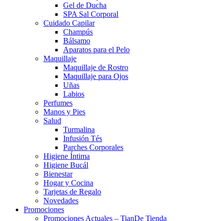
Gel de Ducha
SPA Sal Corporal
Cuidado Capilar
Champús
Bálsamo
Aparatos para el Pelo
Maquillaje
Maquillaje de Rostro
Maquillaje para Ojos
Uñas
Labios
Perfumes
Manos y Pies
Salud
Turmalina
Infusión Tés
Parches Corporales
Higiene Íntima
Higiene Bucál
Bienestar
Hogar y Cocina
Tarjetas de Regalo
Novedades
Promociones
Promociones Actuales – TianDe Tienda