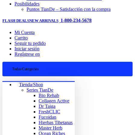
Posibilidades
Puntos TianDe – Satisfacción con la compra
1-800-234-5678
FLASH DEALS
NEW ARRIVALS
Mi Cuenta
Carrito
Seguir tu pedido
Iniciar sesión
Regístrese en
Todas Categorias
Tienda/Shop
Series TianDe
Bio Rehab
Collagen Active
Dr Taiga
FreshCLIC
Fucoidan
Hierbas Tibetanas
Master Herb
Ocean Riches