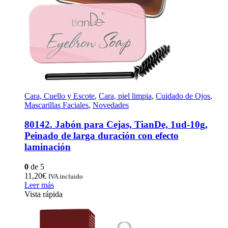
Cara, Cuello y Escote
,
Cara, piel limpia
,
Cuidado de Ojos
,
Mascarillas Faciales
,
Novedades
80142. Jabón para Cejas, TianDe, 1ud-10g,
Peinado de larga duración con efecto
laminación
0
de 5
11,20
€
IVA incluido
Leer más
Vista rápida