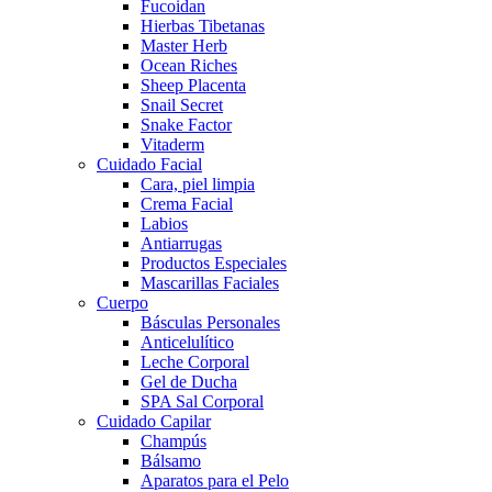
Fucoidan
Hierbas Tibetanas
Master Herb
Ocean Riches
Sheep Placenta
Snail Secret
Snake Factor
Vitaderm
Cuidado Facial
Cara, piel limpia
Crema Facial
Labios
Antiarrugas
Productos Especiales
Mascarillas Faciales
Cuerpo
Básculas Personales
Anticelulítico
Leche Corporal
Gel de Ducha
SPA Sal Corporal
Cuidado Capilar
Champús
Bálsamo
Aparatos para el Pelo