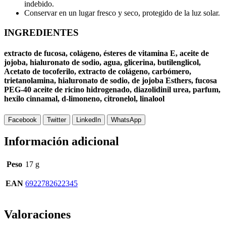
indebido.
Conservar en un lugar fresco y seco, protegido de la luz solar.
INGREDIENTES
extracto de fucosa, colágeno, ésteres de vitamina E, aceite de
jojoba, hialuronato de sodio, agua, glicerina, butilenglicol,
Acetato de tocoferilo, extracto de colágeno, carbómero,
trietanolamina, hialuronato de sodio, de jojoba Esthers, fucosa
PEG-40 aceite de ricino hidrogenado, diazolidinil urea, parfum,
hexilo cinnamal, d-limoneno, citronelol, linalool
Facebook
Twitter
LinkedIn
WhatsApp
Información adicional
Peso
17 g
EAN
6922782622345
Valoraciones