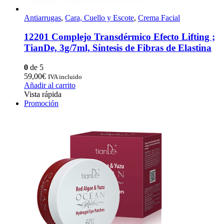
Antiarrugas
,
Cara, Cuello y Escote
,
Crema Facial
12201 Complejo Transdérmico Efecto Lifting ;
TianDe, 3g/7ml, Síntesis de Fibras de Elastina
0
de 5
59,00
€
IVA incluido
Añadir al carrito
Vista rápida
Promoción