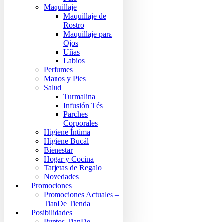
Maquillaje
Maquillaje de
Rostro
Maquillaje para
Ojos
Uñas
Labios
Perfumes
Manos y Pies
Salud
Turmalina
Infusión Tés
Parches
Corporales
Higiene Íntima
Higiene Bucál
Bienestar
Hogar y Cocina
Tarjetas de Regalo
Novedades
Promociones
Promociones Actuales –
TianDe Tienda
Posibilidades
Puntos TianDe –