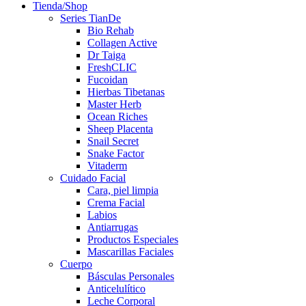
Tienda/Shop
Series TianDe
Bio Rehab
Collagen Active
Dr Taiga
FreshCLIC
Fucoidan
Hierbas Tibetanas
Master Herb
Ocean Riches
Sheep Placenta
Snail Secret
Snake Factor
Vitaderm
Cuidado Facial
Cara, piel limpia
Crema Facial
Labios
Antiarrugas
Productos Especiales
Mascarillas Faciales
Cuerpo
Básculas Personales
Anticelulítico
Leche Corporal