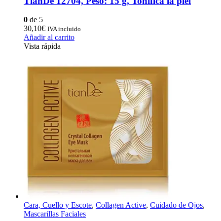
TianDe 12704, Peso: 15 g, Tonifica la piel
0
de 5
30,10
€
IVA incluido
Añadir al carrito
Vista rápida
Cara, Cuello y Escote
,
Collagen Active
,
Cuidado de Ojos
,
Mascarillas Faciales