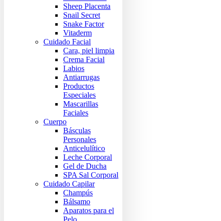
Sheep Placenta
Snail Secret
Snake Factor
Vitaderm
Cuidado Facial
Cara, piel limpia
Crema Facial
Labios
Antiarrugas
Productos
Especiales
Mascarillas
Faciales
Cuerpo
Básculas
Personales
Anticelulítico
Leche Corporal
Gel de Ducha
SPA Sal Corporal
Cuidado Capilar
Champús
Bálsamo
Aparatos para el
Pelo