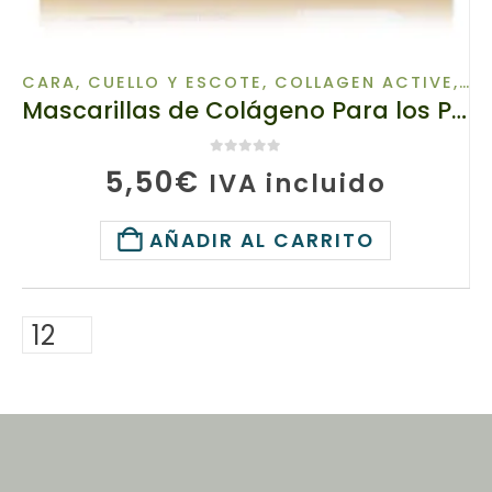
CARA, CUELLO Y ESCOTE
,
COLLAGEN ACTIVE
,
CU
Mascarillas de Colágeno Para los Párpados, 12710 TIANDE , Restauración Inmediata de la Piel! 1 ud
0
de 5
5,50
€
IVA incluido
AÑADIR AL CARRITO