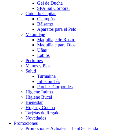
Gel de Ducha
SPA Sal Corporal
Cuidado Capilar
Champús
Bálsamo
Aparatos para el Pelo
Maquillaje
Maquillaje de Rostro
Maquillaje para Ojos
Uñas
Labios
Perfumes
Manos y Pies
Salud
Turmalina
Infusión Tés
Parches Corporales
Higiene Íntima
Higiene Bucál
Bienestar
Hogar y Cocina
Tarjetas de Regalo
Novedades
Promociones
Promociones Actuales – TianDe Tienda