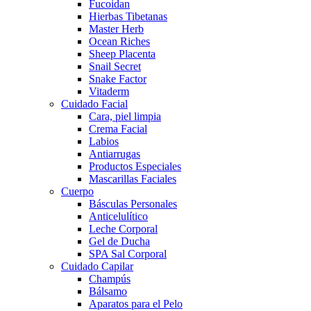
Fucoidan
Hierbas Tibetanas
Master Herb
Ocean Riches
Sheep Placenta
Snail Secret
Snake Factor
Vitaderm
Cuidado Facial
Cara, piel limpia
Crema Facial
Labios
Antiarrugas
Productos Especiales
Mascarillas Faciales
Cuerpo
Básculas Personales
Anticelulítico
Leche Corporal
Gel de Ducha
SPA Sal Corporal
Cuidado Capilar
Champús
Bálsamo
Aparatos para el Pelo