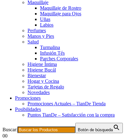
Maquillaje
Maquillaje de Rostro
Maquillaje para Ojos
Uñas
Labios
Perfumes
Manos y Pies
Salud
Turmalina
Infusión Tés
Parches Corporales
Higiene Íntima
Higiene Bucál
Bienestar
Hogar y Cocina
Tarjetas de Regalo
Novedades
Promociones
Promociones Actuales – TianDe Tienda
Posibilidades
Puntos TianDe – Satisfacción con la compra
Buscar:
Botón de búsqueda
0
0