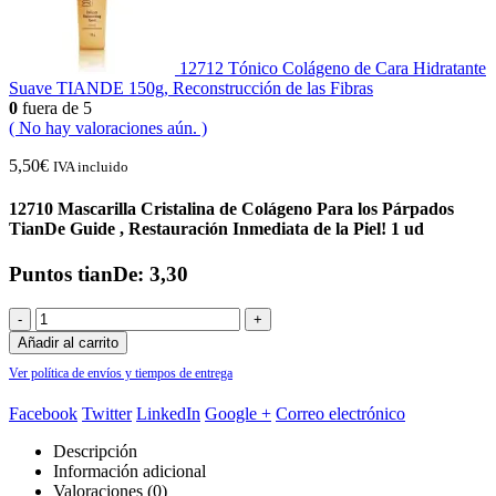
12712 Tónico Colágeno de Cara Hidratante
Suave TIANDE 150g, Reconstrucción de las Fibras
0
fuera de 5
( No hay valoraciones aún. )
5,50
€
IVA incluido
12710 Mascarilla Cristalina de Colágeno Para los Párpados
TianDe Guide , Restauración Inmediata de la Piel! 1 ud
Puntos tianDe: 3,30
-
+
Añadir al carrito
Ver política de envíos y tiempos de entrega
Facebook
Twitter
LinkedIn
Google +
Correo electrónico
Descripción
Información adicional
Valoraciones (0)