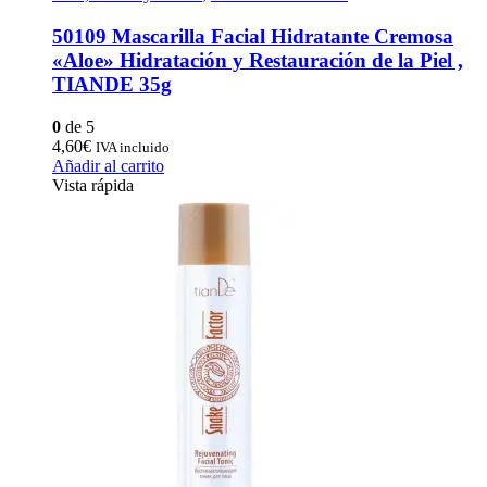
50109 Mascarilla Facial Hidratante Cremosa
«Aloe» Hidratación y Restauración de la Piel ,
TIANDE 35g
0
de 5
4,60
€
IVA incluido
Añadir al carrito
Vista rápida