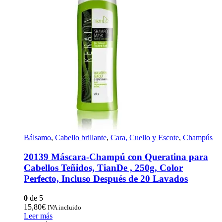
Bálsamo
,
Cabello brillante
,
Cara, Cuello y Escote
,
Champús
20139 Máscara-Champú con Queratina para
Cabellos Teñidos, TianDe , 250g, Color
Perfecto, Incluso Después de 20 Lavados
0
de 5
15,80
€
IVA incluido
Leer más