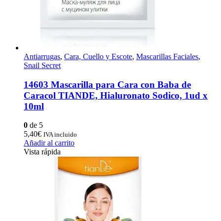
Antiarrugas
,
Cara, Cuello y Escote
,
Mascarillas Faciales
,
Snail Secret
14603 Mascarilla para Cara con Baba de
Caracol TIANDE, Hialuronato Sodico, 1ud x
10ml
0
de 5
5,40
€
IVA incluido
Añadir al carrito
Vista rápida