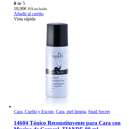
0
de 5
18,90
€
IVA incluido
Añadir al carrito
Vista rápida
Cara, Cuello y Escote
,
Cara, piel limpia
,
Snail Secret
14604 Tónico Reconstituyente para Cara con