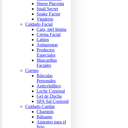
Sheep Placenta
Snail Secret
Snake Factor
Vitaderm
Cuidado Facial
Cara, piel limpia
Crema Facial
Labios
Antiarrugas
Productos
Especiales
Mascarillas
Faciales
Cuerpo
Básculas
Personales
Anticelulítico
Leche Corporal
Gel de Ducha
SPA Sal Corporal
Cuidado Capilar
Champús
Bálsamo
Aparatos para el
Pelo