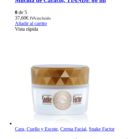
Mucina de Caracol, TIANDE 80 ml
0
de 5
37,60
€
IVA incluido
Añadir al carrito
Vista rápida
Cara, Cuello y Escote
,
Crema Facial
,
Snake Factor