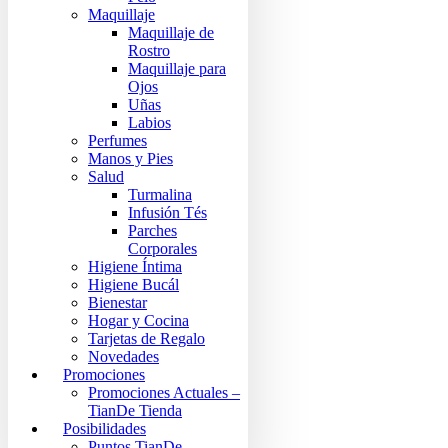
Maquillaje
Maquillaje de
Rostro
Maquillaje para
Ojos
Uñas
Labios
Perfumes
Manos y Pies
Salud
Turmalina
Infusión Tés
Parches
Corporales
Higiene Íntima
Higiene Bucál
Bienestar
Hogar y Cocina
Tarjetas de Regalo
Novedades
Promociones
Promociones Actuales –
TianDe Tienda
Posibilidades
Puntos TianDe –