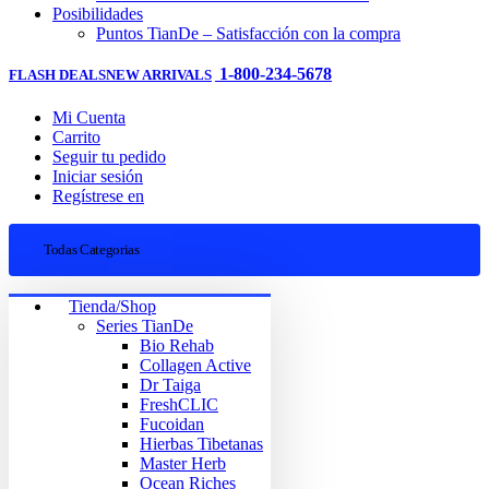
Posibilidades
Puntos TianDe – Satisfacción con la compra
1-800-234-5678
FLASH DEALS
NEW ARRIVALS
Mi Cuenta
Carrito
Seguir tu pedido
Iniciar sesión
Regístrese en
Todas Categorias
Tienda/Shop
Series TianDe
Bio Rehab
Collagen Active
Dr Taiga
FreshCLIC
Fucoidan
Hierbas Tibetanas
Master Herb
Ocean Riches