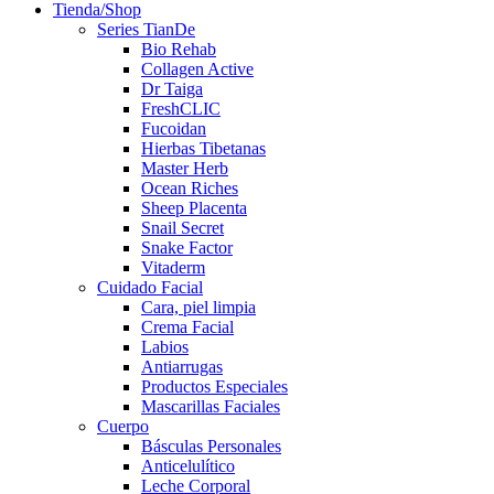
Tienda/Shop
Series TianDe
Bio Rehab
Collagen Active
Dr Taiga
FreshCLIC
Fucoidan
Hierbas Tibetanas
Master Herb
Ocean Riches
Sheep Placenta
Snail Secret
Snake Factor
Vitaderm
Cuidado Facial
Cara, piel limpia
Crema Facial
Labios
Antiarrugas
Productos Especiales
Mascarillas Faciales
Cuerpo
Básculas Personales
Anticelulítico
Leche Corporal