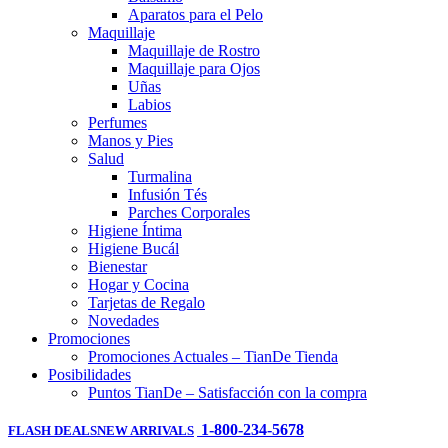
Aparatos para el Pelo
Maquillaje
Maquillaje de Rostro
Maquillaje para Ojos
Uñas
Labios
Perfumes
Manos y Pies
Salud
Turmalina
Infusión Tés
Parches Corporales
Higiene Íntima
Higiene Bucál
Bienestar
Hogar y Cocina
Tarjetas de Regalo
Novedades
Promociones
Promociones Actuales – TianDe Tienda
Posibilidades
Puntos TianDe – Satisfacción con la compra
1-800-234-5678
FLASH DEALS
NEW ARRIVALS