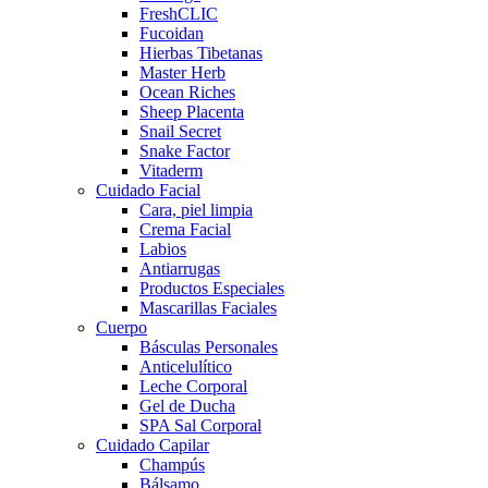
FreshCLIC
Fucoidan
Hierbas Tibetanas
Master Herb
Ocean Riches
Sheep Placenta
Snail Secret
Snake Factor
Vitaderm
Cuidado Facial
Cara, piel limpia
Crema Facial
Labios
Antiarrugas
Productos Especiales
Mascarillas Faciales
Cuerpo
Básculas Personales
Anticelulítico
Leche Corporal
Gel de Ducha
SPA Sal Corporal
Cuidado Capilar
Champús
Bálsamo