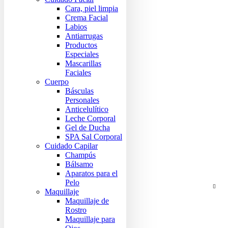
Cara, piel limpia
Crema Facial
Labios
Antiarrugas
Productos
Especiales
Mascarillas
Faciales
Cuerpo
Básculas
Personales
Anticelulítico
Leche Corporal
Gel de Ducha
SPA Sal Corporal
Cuidado Capilar
Champús
Bálsamo
Aparatos para el
Pelo
Maquillaje
Maquillaje de
Rostro
Maquillaje para