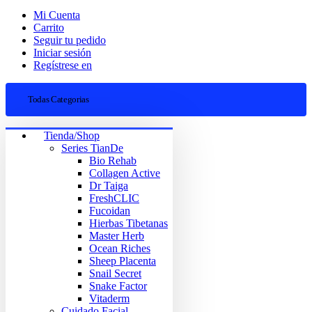
Mi Cuenta
Carrito
Seguir tu pedido
Iniciar sesión
Regístrese en
Todas Categorias
Tienda/Shop
Series TianDe
Bio Rehab
Collagen Active
Dr Taiga
FreshCLIC
Fucoidan
Hierbas Tibetanas
Master Herb
Ocean Riches
Sheep Placenta
Snail Secret
Snake Factor
Vitaderm
Cuidado Facial