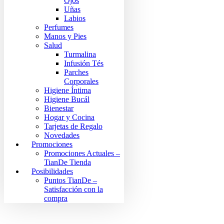
Ojos
Uñas
Labios
Perfumes
Manos y Pies
Salud
Turmalina
Infusión Tés
Parches
Corporales
Higiene Íntima
Higiene Bucál
Bienestar
Hogar y Cocina
Tarjetas de Regalo
Novedades
Promociones
Promociones Actuales –
TianDe Tienda
Posibilidades
Puntos TianDe –
Satisfacción con la
compra