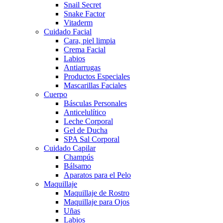
Snail Secret
Snake Factor
Vitaderm
Cuidado Facial
Cara, piel limpia
Crema Facial
Labios
Antiarrugas
Productos Especiales
Mascarillas Faciales
Cuerpo
Básculas Personales
Anticelulítico
Leche Corporal
Gel de Ducha
SPA Sal Corporal
Cuidado Capilar
Champús
Bálsamo
Aparatos para el Pelo
Maquillaje
Maquillaje de Rostro
Maquillaje para Ojos
Uñas
Labios