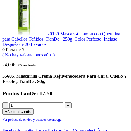
20139 Máscara-Champú con Queratina
para Cabellos Teñidos, TianDe , 250g, Color Perfecto, Incluso
Después de 20 Lavados
0
fuera de 5
( No hay valoraciones aún. )
24,00
€
IVA incluido
55605, Mascarilla Crema Rejuvenecedora Para Cara, Cuello Y
Escote , TianDe , 80g,
Puntos tianDe: 17,50
-
+
Añadir al carrito
Ver política de envíos y tiempos de entrega
Facebook
Twitter
LinkedIn
Google +
Correo electrónico