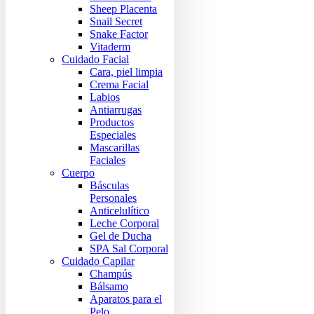
Sheep Placenta
Snail Secret
Snake Factor
Vitaderm
Cuidado Facial
Cara, piel limpia
Crema Facial
Labios
Antiarrugas
Productos
Especiales
Mascarillas
Faciales
Cuerpo
Básculas
Personales
Anticelulítico
Leche Corporal
Gel de Ducha
SPA Sal Corporal
Cuidado Capilar
Champús
Bálsamo
Aparatos para el
Pelo