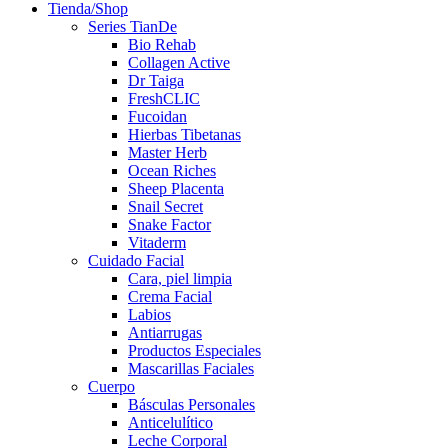
Tienda/Shop
Series TianDe
Bio Rehab
Collagen Active
Dr Taiga
FreshCLIC
Fucoidan
Hierbas Tibetanas
Master Herb
Ocean Riches
Sheep Placenta
Snail Secret
Snake Factor
Vitaderm
Cuidado Facial
Cara, piel limpia
Crema Facial
Labios
Antiarrugas
Productos Especiales
Mascarillas Faciales
Cuerpo
Básculas Personales
Anticelulítico
Leche Corporal