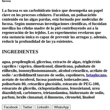
fucosa
La fucosa es un carbohidrato único que desempeña un papel
clave en los procesos celulares. Fucoidan, un polisacárido
contenido en las algas pardas, está formado por moléculas de
fucosa. Según numerosas investigaciones científicas, el fucoidan
moviliza las células madre de la piel contribuyendo así a la
regeneración de los tejidos. Los experimentos revelaron que
esta sustancia única es capaz de prevenir las arrugas y, además,
reducir la profundidad de las ya existentes.
INGREDIENTES
agua, propilenglicol, glicerina, extracto de algas, triglicérido
caprílico / cáprico, dimeticonol, dimeticona, palmitato de
etilhexilo, isononyllsononnanoate, alcohol cetearílico, acrilato de
sodio / acriloildimetil taurato de sodio, copolímero,
betaglucano
,
acetato de tocoferol, fucosa pantenol, isohexadecano,
polisorbato 80, cetearílico glucósido, estearato de PEG-100,
estearato de glicerilo, ciclopentasiloxano, fenoxietanol, urea
diazolidynil, carbómero, trietanolamina, hialuronato de sodio,
parfum, hexilo cinnamal, d-limoneno, citronelol, linalool
Facebook
Twitter
LinkedIn
WhatsApp