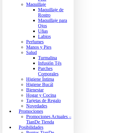
Maquillaje
Maquillaje de
Rostro
Maquillaje para
Ojos
Uñas
Labios
Perfumes
Manos y Pies
Salud
Turmalina
Infusión Tés
Parches
Corporales
Higiene Íntima
Higiene Bucál
Bienestar
Hogar y Cocina
Tarjetas de Regalo
Novedades
Promociones
Promociones Actuales –
TianDe Tienda
Posibilidades
Puntos TianDe –