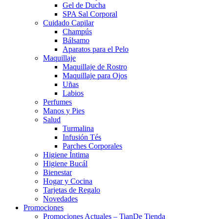
Gel de Ducha
SPA Sal Corporal
Cuidado Capilar
Champús
Bálsamo
Aparatos para el Pelo
Maquillaje
Maquillaje de Rostro
Maquillaje para Ojos
Uñas
Labios
Perfumes
Manos y Pies
Salud
Turmalina
Infusión Tés
Parches Corporales
Higiene Íntima
Higiene Bucál
Bienestar
Hogar y Cocina
Tarjetas de Regalo
Novedades
Promociones
Promociones Actuales – TianDe Tienda