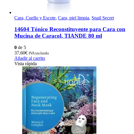
Cara, Cuello y Escote
,
Cara, piel limpia
,
Snail Secret
14604 Tónico Reconstituyente para Cara con
Mucina de Caracol, TIANDE 80 ml
0
de 5
37,60
€
IVA incluido
Añadir al carrito
Vista rápida