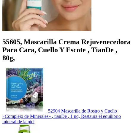
55605, Mascarilla Crema Rejuvenecedora
Para Cara, Cuello Y Escote , TianDe ,
80g,
52904 Mascarilla de Rostro y Cuello
«Complejo de Minerales» , tianDe , 1 ud, Restaura el equilibrio
mineral de la piel