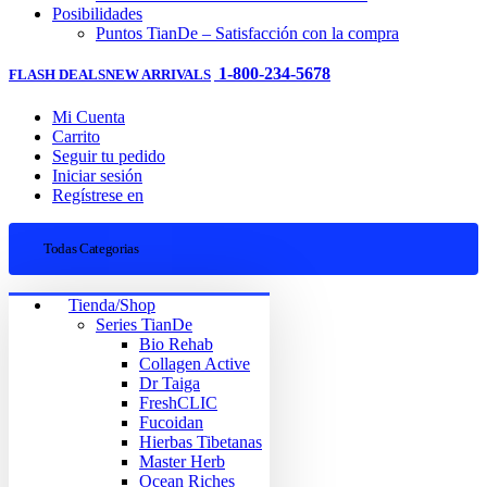
Posibilidades
Puntos TianDe – Satisfacción con la compra
1-800-234-5678
FLASH DEALS
NEW ARRIVALS
Mi Cuenta
Carrito
Seguir tu pedido
Iniciar sesión
Regístrese en
Todas Categorias
Tienda/Shop
Series TianDe
Bio Rehab
Collagen Active
Dr Taiga
FreshCLIC
Fucoidan
Hierbas Tibetanas
Master Herb
Ocean Riches