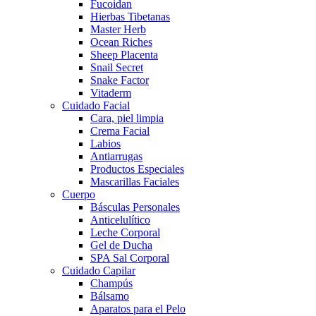
Fucoidan
Hierbas Tibetanas
Master Herb
Ocean Riches
Sheep Placenta
Snail Secret
Snake Factor
Vitaderm
Cuidado Facial
Cara, piel limpia
Crema Facial
Labios
Antiarrugas
Productos Especiales
Mascarillas Faciales
Cuerpo
Básculas Personales
Anticelulítico
Leche Corporal
Gel de Ducha
SPA Sal Corporal
Cuidado Capilar
Champús
Bálsamo
Aparatos para el Pelo