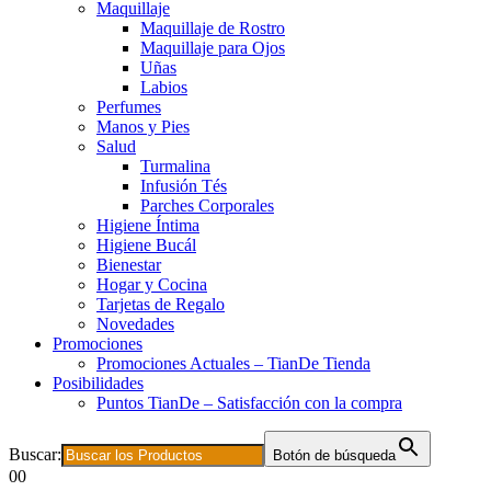
Maquillaje
Maquillaje de Rostro
Maquillaje para Ojos
Uñas
Labios
Perfumes
Manos y Pies
Salud
Turmalina
Infusión Tés
Parches Corporales
Higiene Íntima
Higiene Bucál
Bienestar
Hogar y Cocina
Tarjetas de Regalo
Novedades
Promociones
Promociones Actuales – TianDe Tienda
Posibilidades
Puntos TianDe – Satisfacción con la compra
Buscar:
Botón de búsqueda
0
0