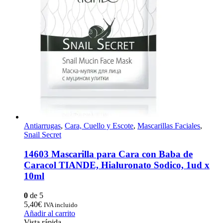
Antiarrugas
,
Cara, Cuello y Escote
,
Mascarillas Faciales
,
Snail Secret
14603 Mascarilla para Cara con Baba de
Caracol TIANDE, Hialuronato Sodico, 1ud x
10ml
0
de 5
5,40
€
IVA incluido
Añadir al carrito
Vista rápida