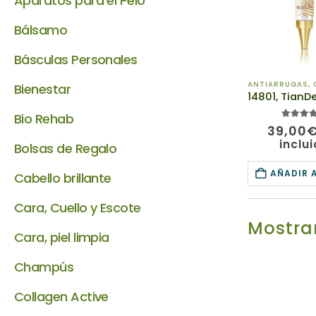
Aparatos para el Pelo
Bálsamo
Básculas Personales
ANTIARRUGAS
,
C
Bienestar
Bio Rehab
5.00
de 
39,00
inclu
Bolsas de Regalo
AÑADIR 
Cabello brillante
Cara, Cuello y Escote
Mostrar
Cara, piel limpia
Champús
Collagen Active