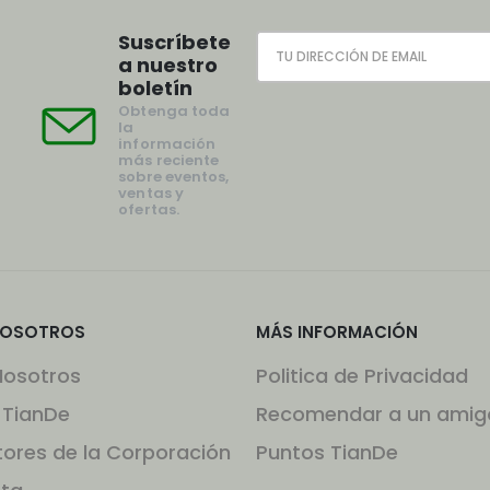
Suscríbete
a nuestro
boletín
Obtenga toda
la
información
más reciente
sobre eventos,
ventas y
ofertas.
NOSOTROS
MÁS INFORMACIÓN
Nosotros
Politica de Privacidad
 TianDe
Recomendar a un amig
tores de la Corporación
Puntos TianDe