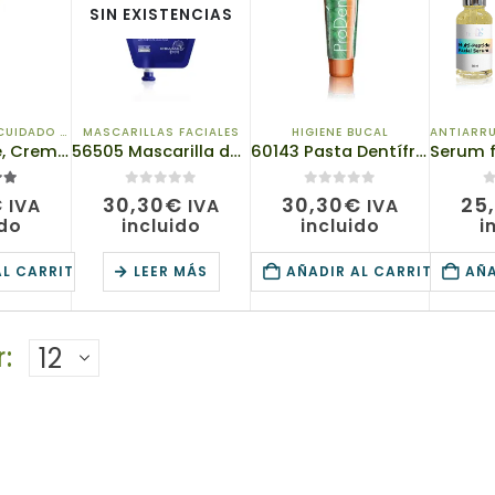
SIN EXISTENCIAS
UIDADO DE OJOS
MASCARILLAS FACIALES
HIGIENE BUCAL
ANTIARR
14801, TianDe, Crema de relleno para la piel alrededor de los ojos, Botoluxe, 10g
56505 Mascarilla de Platino y Péptidos, tianDe, 60 ml, Peeling, Limpieza y Rejuvenecimiento
60143 Pasta Dentífrica «ProDental» TIANDE , 120g, Strengthens periodontal tissue
5
0
de 5
0
de 5
0
€
30,30
€
30,30
€
25
IVA
IVA
IVA
ido
incluido
incluido
i
AL CARRITO
LEER MÁS
AÑADIR AL CARRITO
AÑA
: