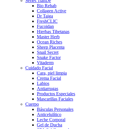
Series TianDe
Bio Rehab
Collagen Active
Dr Taiga
FreshCLIC
Fucoidan
Hierbas Tibetanas
Master Herb
Ocean Riches
Sheep Placenta
Snail Secret
Snake Factor
Vitaderm
Cuidado Facial
Cara, piel limpia
Crema Facial
Labios
Antiarrugas
Productos Especiales
Mascarillas Faciales
Cuerpo
Básculas Personales
Anticelulítico
Leche Corporal
Gel de Ducha