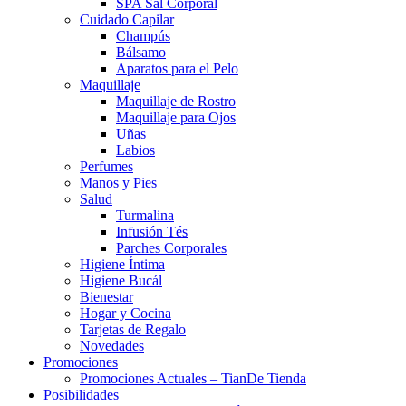
SPA Sal Corporal
Cuidado Capilar
Champús
Bálsamo
Aparatos para el Pelo
Maquillaje
Maquillaje de Rostro
Maquillaje para Ojos
Uñas
Labios
Perfumes
Manos y Pies
Salud
Turmalina
Infusión Tés
Parches Corporales
Higiene Íntima
Higiene Bucál
Bienestar
Hogar y Cocina
Tarjetas de Regalo
Novedades
Promociones
Promociones Actuales – TianDe Tienda
Posibilidades