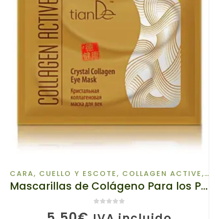
CARA, CUELLO Y ESCOTE
,
COLLAGEN ACTIVE
,
CU
Mascarillas de Colágeno Para los Párpados, 12710 TIANDE , Restauración Inmediata de la Piel! 1 ud
0
de 5
5,50
€
IVA incluido