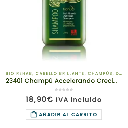
BIO REHAB
,
CABELLO BRILLANTE
,
CHAMPÚS
,
DE EXPERT
23401 Champú Accelerando Crecimiento de Pelo TIANDE Bio Rehab, 250g
0
de 5
18,90
€
IVA incluido
AÑADIR AL CARRITO