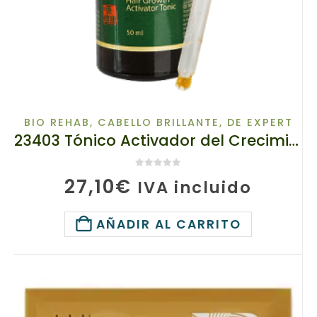
BIO REHAB
,
CABELLO BRILLANTE
,
DE EXPERT
23403 Tónico Activador del Crecimiento del Cabello Bio Rehab TIANDE 50g
0
de 5
27,10
€
IVA incluido
AÑADIR AL CARRITO