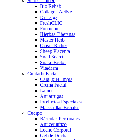
Series TianDe
Bio Rehab
Collagen Active
Dr Taiga
FreshCLIC
Fucoidan
Hierbas Tibetanas
Master Herb
Ocean Riches
Sheep Placenta
Snail Secret
Snake Factor
Vitaderm
Cuidado Facial
Cara, piel limpia
Crema Facial
Labios
Antiarrugas
Productos Especiales
Mascarillas Faciales
Cuerpo
Básculas Personales
Anticelulítico
Leche Corporal
Gel de Ducha