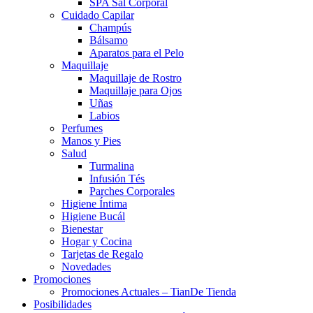
SPA Sal Corporal
Cuidado Capilar
Champús
Bálsamo
Aparatos para el Pelo
Maquillaje
Maquillaje de Rostro
Maquillaje para Ojos
Uñas
Labios
Perfumes
Manos y Pies
Salud
Turmalina
Infusión Tés
Parches Corporales
Higiene Íntima
Higiene Bucál
Bienestar
Hogar y Cocina
Tarjetas de Regalo
Novedades
Promociones
Promociones Actuales – TianDe Tienda
Posibilidades