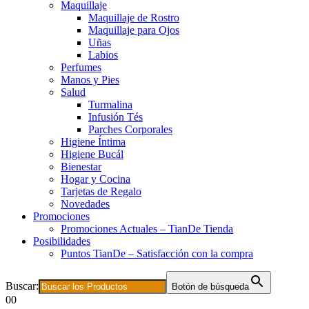
Maquillaje
Maquillaje de Rostro
Maquillaje para Ojos
Uñas
Labios
Perfumes
Manos y Pies
Salud
Turmalina
Infusión Tés
Parches Corporales
Higiene Íntima
Higiene Bucál
Bienestar
Hogar y Cocina
Tarjetas de Regalo
Novedades
Promociones
Promociones Actuales – TianDe Tienda
Posibilidades
Puntos TianDe – Satisfacción con la compra
Buscar:
Botón de búsqueda
0
0