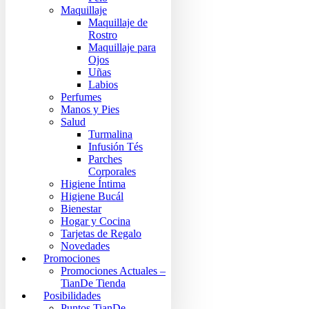
Maquillaje
Maquillaje de
Rostro
Maquillaje para
Ojos
Uñas
Labios
Perfumes
Manos y Pies
Salud
Turmalina
Infusión Tés
Parches
Corporales
Higiene Íntima
Higiene Bucál
Bienestar
Hogar y Cocina
Tarjetas de Regalo
Novedades
Promociones
Promociones Actuales –
TianDe Tienda
Posibilidades
Puntos TianDe –