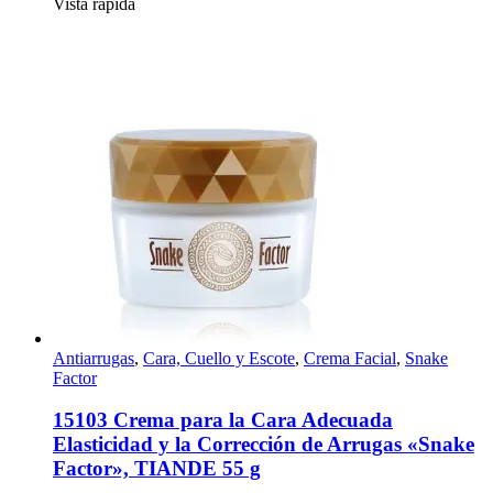
Vista rápida
Antiarrugas
,
Cara, Cuello y Escote
,
Crema Facial
,
Snake
Factor
15103 Crema para la Cara Adecuada
Elasticidad y la Corrección de Arrugas «Snake
Factor», TIANDE 55 g