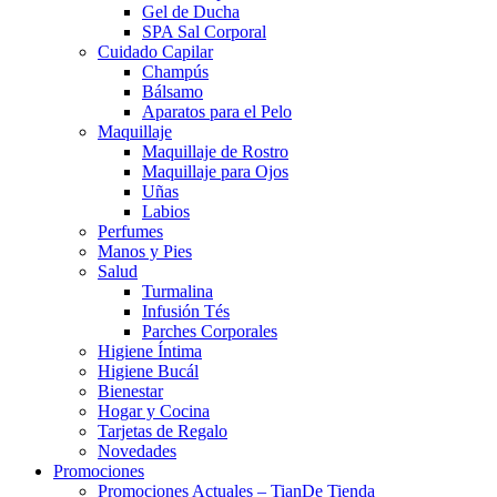
Gel de Ducha
SPA Sal Corporal
Cuidado Capilar
Champús
Bálsamo
Aparatos para el Pelo
Maquillaje
Maquillaje de Rostro
Maquillaje para Ojos
Uñas
Labios
Perfumes
Manos y Pies
Salud
Turmalina
Infusión Tés
Parches Corporales
Higiene Íntima
Higiene Bucál
Bienestar
Hogar y Cocina
Tarjetas de Regalo
Novedades
Promociones
Promociones Actuales – TianDe Tienda