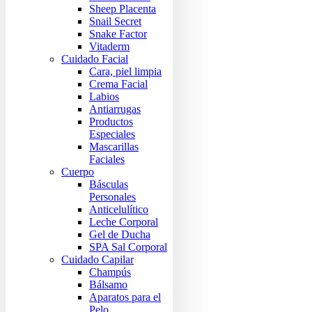
Sheep Placenta
Snail Secret
Snake Factor
Vitaderm
Cuidado Facial
Cara, piel limpia
Crema Facial
Labios
Antiarrugas
Productos
Especiales
Mascarillas
Faciales
Cuerpo
Básculas
Personales
Anticelulítico
Leche Corporal
Gel de Ducha
SPA Sal Corporal
Cuidado Capilar
Champús
Bálsamo
Aparatos para el
Pelo