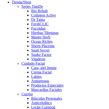
Tienda/Shop
Series TianDe
Bio Rehab
Collagen Active
Dr Taiga
FreshCLIC
Fucoidan
Hierbas Tibetanas
Master Herb
Ocean Riches
Sheep Placenta
Snail Secret
Snake Factor
Vitaderm
Cuidado Facial
Cara, piel limpia
Crema Facial
Labios
Antiarrugas
Productos Especiales
Mascarillas Faciales
Cuerpo
Básculas Personales
Anticelulítico
Leche Corporal