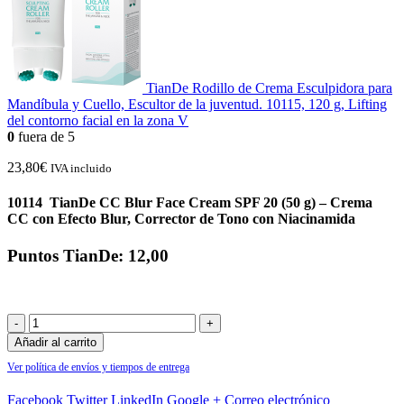
TianDe Rodillo de Crema Esculpidora para
Mandíbula y Cuello, Escultor de la juventud. 10115, 120 g, Lifting
del contorno facial en la zona V
0
fuera de 5
23,80
€
IVA incluido
10114 TianDe CC Blur Face Cream SPF 20 (50 g) – Crema
CC con Efecto Blur, Corrector de Tono con Niacinamida
Puntos TianDe: 12,00
-
+
Añadir al carrito
Ver política de envíos y tiempos de entrega
Facebook
Twitter
LinkedIn
Google +
Correo electrónico