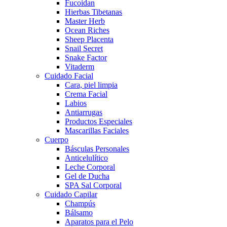
Fucoidan
Hierbas Tibetanas
Master Herb
Ocean Riches
Sheep Placenta
Snail Secret
Snake Factor
Vitaderm
Cuidado Facial
Cara, piel limpia
Crema Facial
Labios
Antiarrugas
Productos Especiales
Mascarillas Faciales
Cuerpo
Básculas Personales
Anticelulítico
Leche Corporal
Gel de Ducha
SPA Sal Corporal
Cuidado Capilar
Champús
Bálsamo
Aparatos para el Pelo