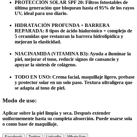
PROTECCIÓN SOLAR SPF 20:
Filtros fotostables de
última generación que bloquean hasta
el 95% de los rayos
UV
, ideal para uso diario.
HIDRATACIÓN PROFUNDA + BARRERA
REPARADA:
8 tipos de ácido hialurónico +
complejo de
5 ceramidas
que restauran la barrera hidrolipídica y
mejoran la elasticidad.
NIACINAMIDA (VITAMINA B3):
Ayuda a iluminar la
piel, mejorar el tono, reducir signos de cansancio y
apoyar la síntesis de colágeno.
TODO EN UNO:
Crema facial, maquillaje ligero, prebase
y protector solar en un solo paso. Textura ultraligera que
se adapta al tono de piel.
Modo de uso:
Aplicar sobre la piel limpia y seca. Después extender
uniformemente hasta su completa absorción. Puede usarse sola
o como base de maquillaje.
Facebook
Twitter
LinkedIn
WhatsApp