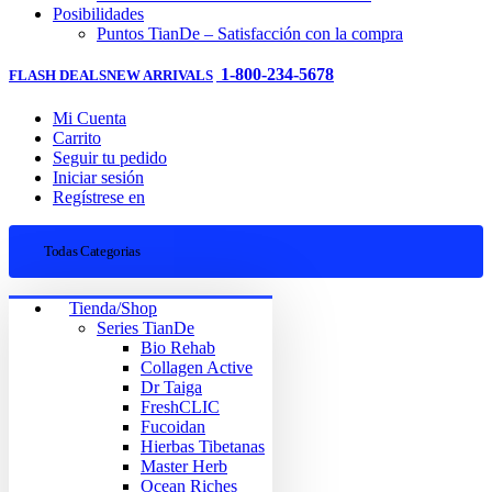
Posibilidades
Puntos TianDe – Satisfacción con la compra
1-800-234-5678
FLASH DEALS
NEW ARRIVALS
Mi Cuenta
Carrito
Seguir tu pedido
Iniciar sesión
Regístrese en
Todas Categorias
Tienda/Shop
Series TianDe
Bio Rehab
Collagen Active
Dr Taiga
FreshCLIC
Fucoidan
Hierbas Tibetanas
Master Herb
Ocean Riches