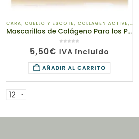
CARA, CUELLO Y ESCOTE
,
COLLAGEN ACTIVE
,
CU
Mascarillas de Colágeno Para los Párpados, 12710 TIANDE , Restauración Inmediata de la Piel! 1 ud
0
de 5
5,50
€
IVA incluido
AÑADIR AL CARRITO