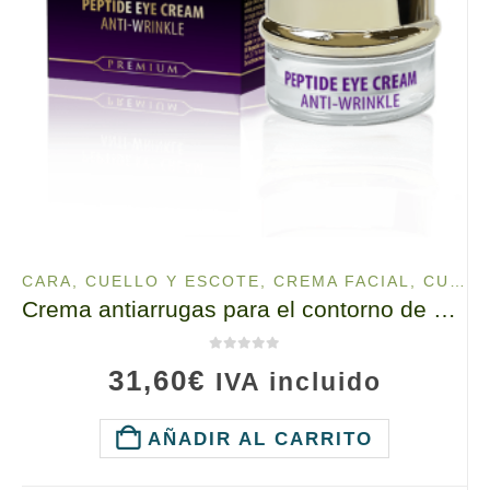
CARA, CUELLO Y ESCOTE
,
CREMA FACIAL
,
CUIDADO DE OJOS
Crema antiarrugas para el contorno de ojos con péptidos, 10110 TianDe, 30 g, Rejuvenecimiento e hidratación sin inyecciones
0
de 5
31,60
€
IVA incluido
AÑADIR AL CARRITO