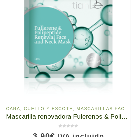
CARA, CUELLO Y ESCOTE
,
MASCARILLAS FACIALES
Mascarilla renovadora Fulerenos & Polipéptidos Rostro y Cuello, 52911 TianDe, 1ud, Cuidado para la preservación de la piel joven
0
de 5
3,90
€
IVA incluido