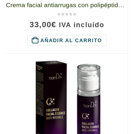
Crema facial antiarrugas con polipéptidos y colágeno, 10111 TianDe, 50 ml, Rejuvenecimiento e hidratación sin inyecciones
0
de 5
33,00
€
IVA incluido
AÑADIR AL CARRITO